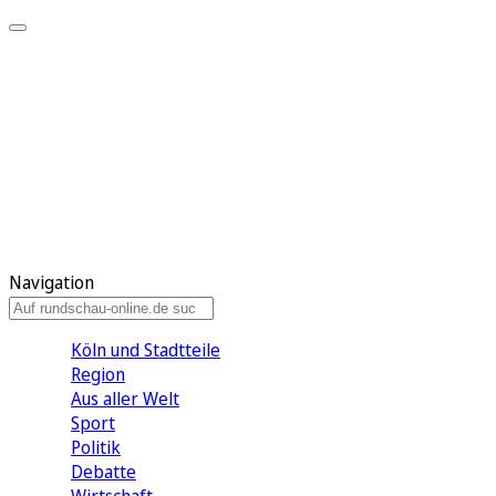
Meine KR
Meine Artikel
Meine Region
Meine Newsletter
Gewinnspiele
Mein Rundschau PLUS
Mein E-Paper
Navigation
Köln und Stadtteile
Region
Aus aller Welt
Sport
Politik
Debatte