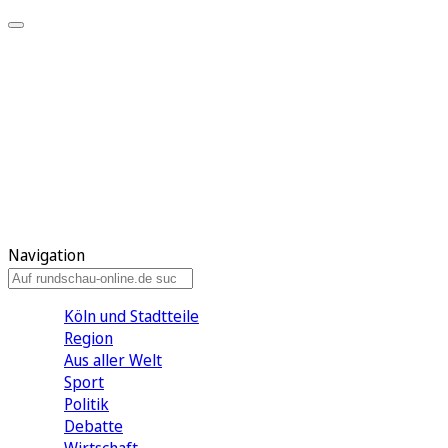
Meine KR
Meine Artikel
Meine Region
Meine Newsletter
Gewinnspiele
Mein Rundschau PLUS
Mein E-Paper
Navigation
Köln und Stadtteile
Region
Aus aller Welt
Sport
Politik
Debatte