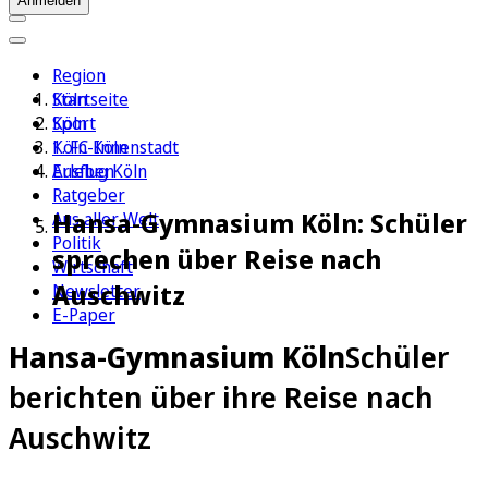
Anmelden
Region
Köln
Startseite
Sport
Köln
1. FC Köln
Köln-Innenstadt
Erleben
Ausflug Köln
Ratgeber
Hansa-Gymnasium Köln: Schüler
Aus aller Welt
Politik
sprechen über Reise nach
Wirtschaft
Auschwitz
Newsletter
E-Paper
Hansa-Gymnasium Köln
Schüler
berichten über ihre Reise nach
Auschwitz