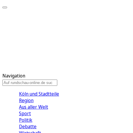
Meine KR
Meine Artikel
Meine Region
Meine Newsletter
Gewinnspiele
Mein Rundschau PLUS
Mein E-Paper
Navigation
Köln und Stadtteile
Region
Aus aller Welt
Sport
Politik
Debatte