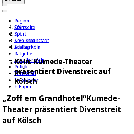
Anmelden
Region
Köln
Startseite
Sport
Köln
1. FC Köln
Köln-Innenstadt
Erleben
Ausflug Köln
Ratgeber
Köln: Kumede-Theater
Aus aller Welt
Politik
präsentiert Divenstreit auf
Wirtschaft
Kölsch
Newsletter
E-Paper
„Zoff em Grandhotel“
Kumede-
Theater präsentiert Divenstreit
auf Kölsch