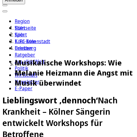
Anmelden
Region
Köln
Startseite
Sport
Köln
1. FC Köln
Köln-Innenstadt
Erleben
Bensberg
Ratgeber
Musikalische Workshops: Wie
Aus aller Welt
Politik
Melanie Heizmann die Angst mit
Wirtschaft
Musik überwindet
Newsletter
E-Paper
Lieblingswort ‚dennoch‘
Nach
Krankheit – Kölner Sängerin
entwickelt Workshops für
Betroffene