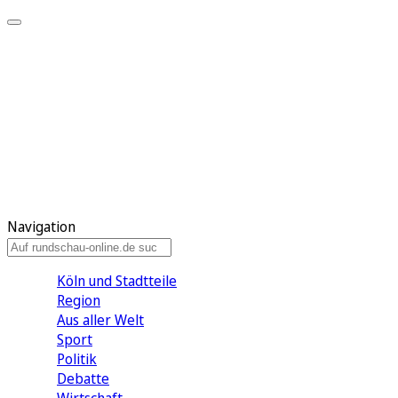
Meine KR
Meine Artikel
Meine Region
Meine Newsletter
Gewinnspiele
Mein Rundschau PLUS
Mein E-Paper
Navigation
Köln und Stadtteile
Region
Aus aller Welt
Sport
Politik
Debatte