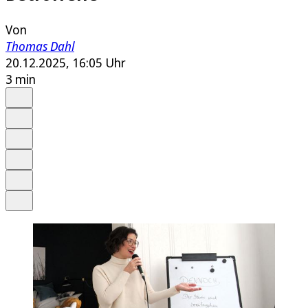
Von
Thomas Dahl
20.12.2025, 16:05 Uhr
3 min
Auf Google bevorzugen
Anhören
Schrift
Merken
Drucken
Teilen