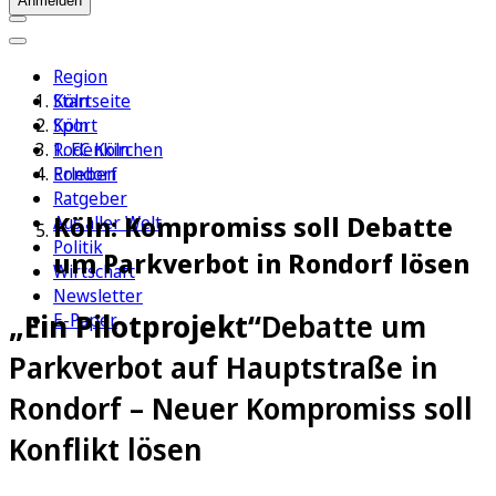
Anmelden
Region
Köln
Startseite
Sport
Köln
1. FC Köln
Rodenkirchen
Erleben
Rondorf
Ratgeber
Köln: Kompromiss soll Debatte
Aus aller Welt
Politik
um Parkverbot in Rondorf lösen
Wirtschaft
Newsletter
„Ein Pilotprojekt“
Debatte um
E-Paper
Parkverbot auf Hauptstraße in
Rondorf – Neuer Kompromiss soll
Konflikt lösen