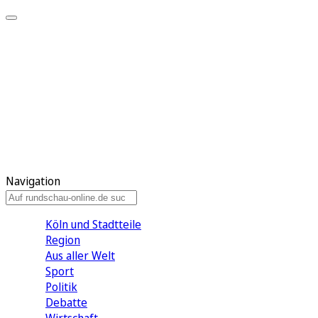
Meine KR
Meine Artikel
Meine Region
Meine Newsletter
Gewinnspiele
Mein Rundschau PLUS
Mein E-Paper
Navigation
Köln und Stadtteile
Region
Aus aller Welt
Sport
Politik
Debatte