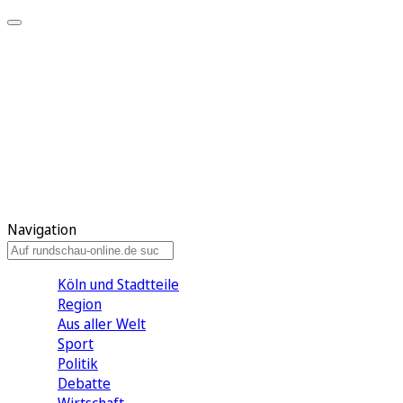
Meine KR
Meine Artikel
Meine Region
Meine Newsletter
Gewinnspiele
Mein Rundschau PLUS
Mein E-Paper
Navigation
Köln und Stadtteile
Region
Aus aller Welt
Sport
Politik
Debatte