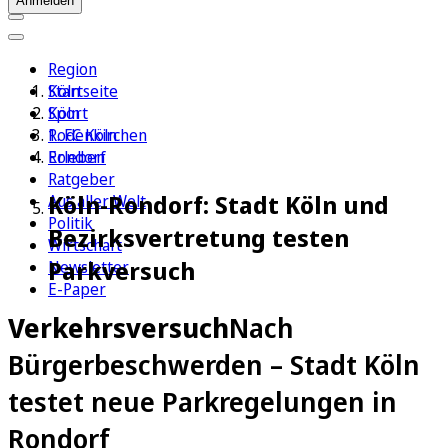
Anmelden
Region
Köln
Startseite
Sport
Köln
1. FC Köln
Rodenkirchen
Erleben
Rondorf
Ratgeber
Köln-Rondorf: Stadt Köln und
Aus aller Welt
Politik
Bezirksvertretung testen
Wirtschaft
Parkversuch
Newsletter
E-Paper
Verkehrsversuch
Nach
Bürgerbeschwerden – Stadt Köln
testet neue Parkregelungen in
Rondorf