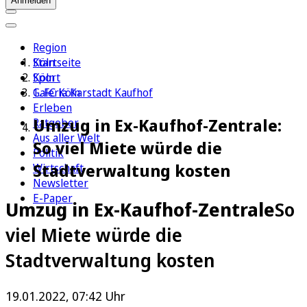
Anmelden
Region
Köln
Startseite
Sport
Köln
1. FC Köln
Galeria Karstadt Kaufhof
Erleben
Umzug in Ex-Kaufhof-Zentrale:
Ratgeber
Aus aller Welt
So viel Miete würde die
Politik
Stadtverwaltung kosten
Wirtschaft
Newsletter
E-Paper
Umzug in Ex-Kaufhof-Zentrale
So
viel Miete würde die
Stadtverwaltung kosten
19.01.2022, 07:42 Uhr