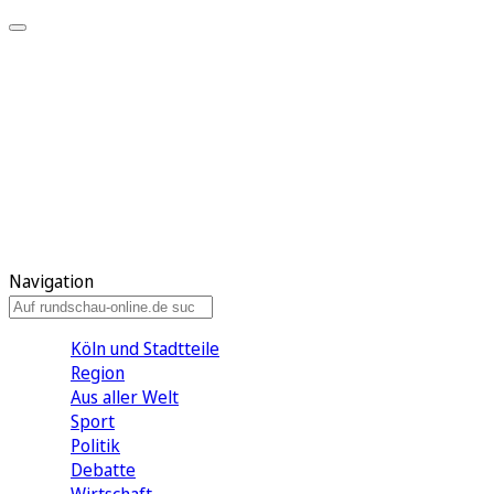
Meine KR
Meine Artikel
Meine Region
Meine Newsletter
Gewinnspiele
Mein Rundschau PLUS
Mein E-Paper
Navigation
Köln und Stadtteile
Region
Aus aller Welt
Sport
Politik
Debatte