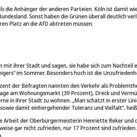
als die Anhänger der anderen Parteien. Köln ist damit wi
desland. Sonst haben die Grünen überall deutlich ver
ihren Platz an die AfD abtreten müssen.
n mit ihrer Stadt und sagen, sie habe sich zum Nachteil
igers“ im Sommer. Besonders hoch ist die Unzufriedenhe
ozent der Befragten nannten den Verkehr als Problemth
 Lage am Wohnungsmarkt (39 Prozent), Dreck und Vermül
ne in ihrer Stadt zu wohnen. „Man schätzt in erster Lini
sowie damit einhergehender Toleranz und Vielfalt“, heißt
die Arbeit der Oberbürgermeisterin Henriette Reker und
eise gar nicht zufrieden, nur 17 Prozent sind zufrieden.
.