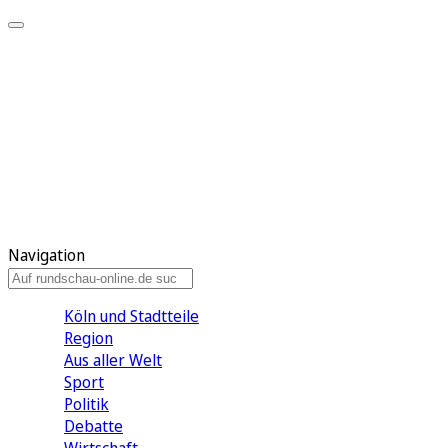
Meine KR
Meine Artikel
Meine Region
Meine Newsletter
Gewinnspiele
Mein Rundschau PLUS
Mein E-Paper
Navigation
Köln und Stadtteile
Region
Aus aller Welt
Sport
Politik
Debatte