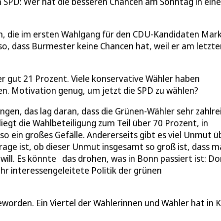
SPD: Wer hat die besseren Chancen am Sonntag in eine
den, die im ersten Wahlgang für den CDU-Kandidaten Mar
o, dass Burmester keine Chancen hat, weil er am letzte
gut 21 Prozent. Viele konservative Wähler haben
en. Motivation genug, um jetzt die SPD zu wählen?
ngen, das lag daran, dass die Grünen-Wähler sehr zahlre
iegt die Wahlbeteiligung zum Teil über 70 Prozent, in
so ein großes Gefälle. Andererseits gibt es viel Unmut ü
 Frage ist, ob dieser Unmut insgesamt so groß ist, dass 
ll. Es könnte das drohen, was in Bonn passiert ist: Dor
hr interessengeleitete Politik der grünen
eworden. Ein Viertel der Wählerinnen und Wähler hat in 