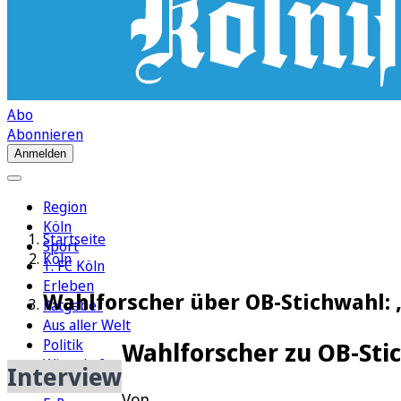
Abo
Abonnieren
Anmelden
Region
Köln
Startseite
Sport
Köln
1. FC Köln
Erleben
Wahlforscher über OB-Stichwahl: 
Ratgeber
Aus aller Welt
Politik
Wahlforscher zu OB-Sti
Wirtschaft
Interview
Newsletter
Von