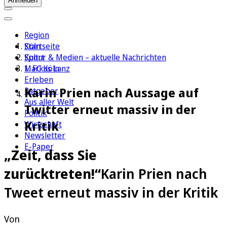
Anmelden
Region
Köln
Startseite
Sport
Kultur & Medien – aktuelle Nachrichten
1. FC Köln
Markus Lanz
Erleben
Karin Prien nach Aussage auf
Ratgeber
Aus aller Welt
Twitter erneut massiv in der
Politik
Kritik
Wirtschaft
Newsletter
E-Paper
„Zeit, dass Sie
zurücktreten!“
Karin Prien nach
Tweet erneut massiv in der Kritik
Von