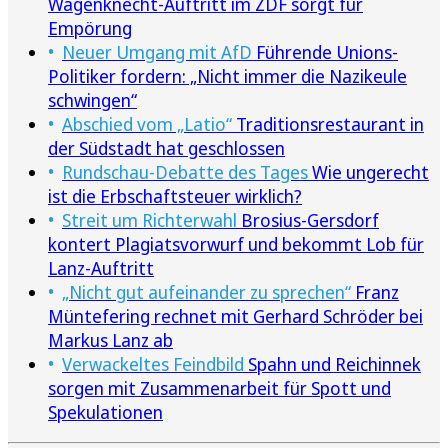
Wagenknecht-Auftritt im ZDF sorgt für
Empörung
Neuer Umgang mit AfD
Führende Unions-
Politiker fordern: „Nicht immer die Nazikeule
schwingen“
Abschied vom „Latio“
Traditionsrestaurant in
der Südstadt hat geschlossen
Rundschau-Debatte des Tages
Wie ungerecht
ist die Erbschaftsteuer wirklich?
Streit um Richterwahl
Brosius-Gersdorf
kontert Plagiatsvorwurf und bekommt Lob für
Lanz-Auftritt
„Nicht gut aufeinander zu sprechen“
Franz
Müntefering rechnet mit Gerhard Schröder bei
Markus Lanz ab
Verwackeltes Feindbild
Spahn und Reichinnek
sorgen mit Zusammenarbeit für Spott und
Spekulationen