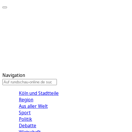
Meine KR
Meine Artikel
Meine Region
Meine Newsletter
Gewinnspiele
Mein Rundschau PLUS
Mein E-Paper
Navigation
Köln und Stadtteile
Region
Aus aller Welt
Sport
Politik
Debatte