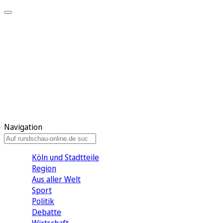
Meine KR
Meine Artikel
Meine Region
Meine Newsletter
Gewinnspiele
Mein Rundschau PLUS
Mein E-Paper
Navigation
Köln und Stadtteile
Region
Aus aller Welt
Sport
Politik
Debatte