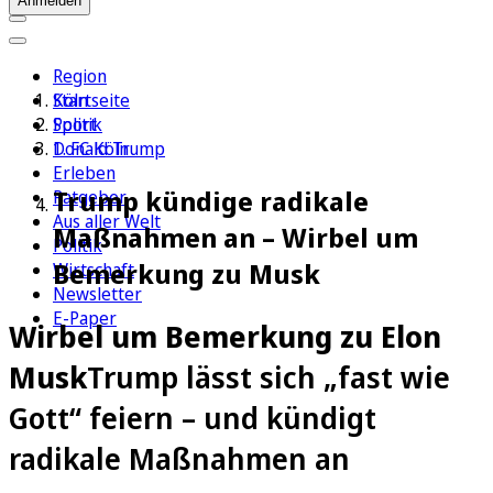
Anmelden
Region
Köln
Startseite
Sport
Politik
1. FC Köln
Donald Trump
Erleben
Trump kündige radikale
Ratgeber
Aus aller Welt
Maßnahmen an – Wirbel um
Politik
Bemerkung zu Musk
Wirtschaft
Newsletter
E-Paper
Wirbel um Bemerkung zu Elon
Musk
Trump lässt sich „fast wie
Gott“ feiern – und kündigt
radikale Maßnahmen an