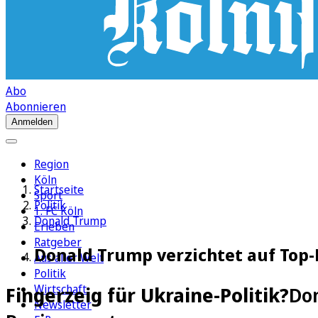
Abo
Abonnieren
Anmelden
Region
Köln
Startseite
Sport
Politik
1. FC Köln
Donald Trump
Erleben
Ratgeber
Donald Trump verzichtet auf Top-P
Aus aller Welt
Politik
Wirtschaft
Fingerzeig für Ukraine-Politik?
Don
Newsletter