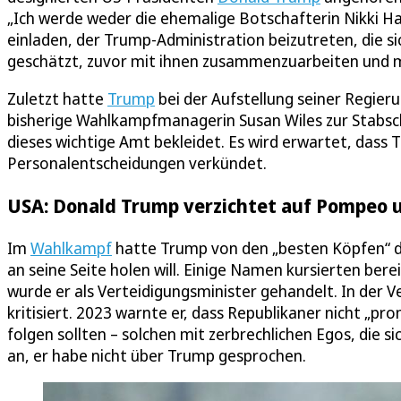
„Ich werde weder die ehemalige Botschafterin Nikki 
einladen, der Trump-Administration beizutreten, die si
geschätzt, zuvor mit ihnen zusammenzuarbeiten und mö
Zuletzt hatte
Trump
bei der Aufstellung seiner Regie
bisherige Wahlkampfmanagerin Susan Wiles zur Stabsche
dieses wichtige Amt bekleidet. Es wird erwartet, das
Personalentscheidungen verkündet.
USA: Donald Trump verzichtet auf Pompeo 
Im
Wahlkampf
hatte Trump von den „besten Köpfen“ de
an seine Seite holen will. Einige Namen kursierten be
wurde er als Verteidigungsminister gehandelt. In der
kritisiert. 2023 warnte er, dass Republikaner nicht „pr
folgen sollten – solchen mit zerbrechlichen Egos, die 
an, er habe nicht über Trump gesprochen.