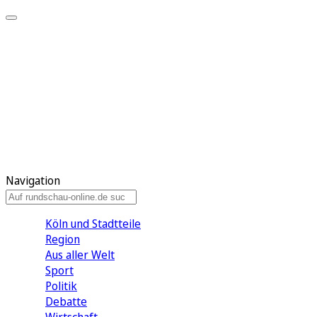
Meine KR
Meine Artikel
Meine Region
Meine Newsletter
Gewinnspiele
Mein Rundschau PLUS
Mein E-Paper
Navigation
Köln und Stadtteile
Region
Aus aller Welt
Sport
Politik
Debatte