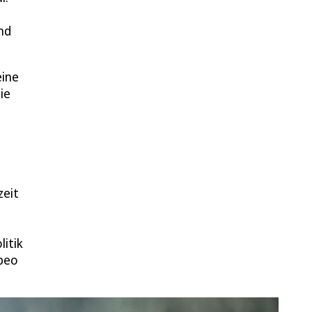
nd
eine
ie
zeit
litik
mpeo