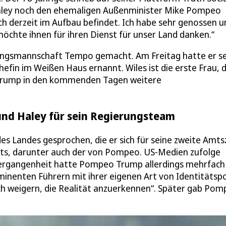
Haley noch den ehemaligen Außenminister Mike Pompeo
ch derzeit im Aufbau befindet. Ich habe sehr genossen u
chte ihnen für ihren Dienst für unser Land danken.“
rungsmannschaft Tempo gemacht. Am Freitag hatte er s
fin im Weißen Haus ernannt. Wiles ist die erste Frau, d
s Trump in den kommenden Tagen weitere
und Haley für sein Regierungsteam
s Landes gesprochen, die er sich für seine zweite Amts
reits, darunter auch der von Pompeo. US-Medien zufolge
 Vergangenheit hatte Pompeo Trump allerdings mehrfach
ominenten Führern mit ihrer eigenen Art von Identitätspo
sich weigern, die Realität anzuerkennen“. Später gab Po