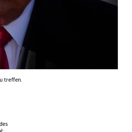
u treffen.
 des
l: