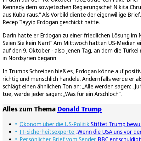
Kennedy dem sowjetischen Regierungschef Nikita Chrusc
aus Kuba raus.” Als Vorbild diente der eigenwillige Brie
Recep Tayyip Erdogan geschickt hatte.
Darin hatte er Erdogan zu einer friedlichen Lösung im N
Seien Sie kein Narr!” Am Mittwoch hatten US-Medien ein
auf den 9. Oktober - also jenen Tag, an dem die Türkei
in Nordsyrien begann.
In Trumps Schreiben hieß es, Erdogan könne auf positiv
richtig und menschlich handele. Andernfalls werde er al
schlägt einen ähnlichen Ton an: „Alle werden sagen: „Ju
tue, werde jeder sagen: „Was für ein Arschloch”.
Alles zum Thema
Donald Trump
Ökonom über die US-Politik
Stiftet Trump bewu
IT-Sicherheitsexperte
„Wenn die USA uns vor den
Persönlicher Brief vom Sender
BBC entschuldigt