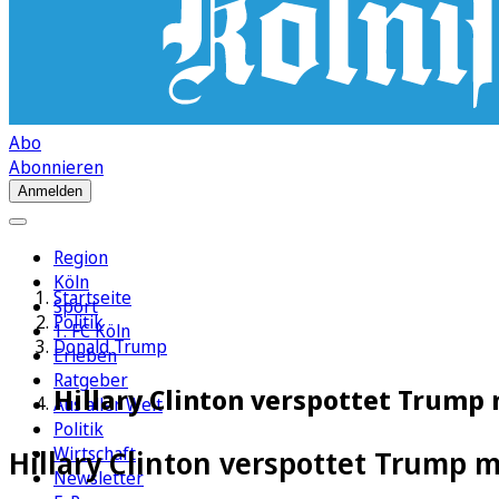
Abo
Abonnieren
Anmelden
Region
Köln
Startseite
Sport
Politik
1. FC Köln
Donald Trump
Erleben
Ratgeber
Hillary Clinton verspottet Trump
Aus aller Welt
Politik
Wirtschaft
Hillary Clinton verspottet Trump 
Newsletter