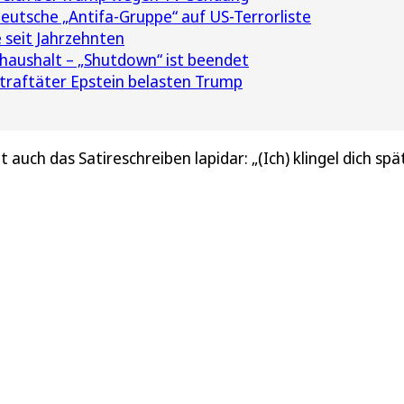
utsche „Antifa-Gruppe“ auf US-Terrorliste
 seit Jahrzehnten
aushalt – „Shutdown“ ist beendet
traftäter Epstein belasten Trump
auch das Satireschreiben lapidar: „(Ich) klingel dich spä