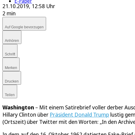
E-Paper
21.10.2019, 12:58 Uhr
2 min
Auf Google bevorzugen
Anhören
Schrift
Merken
Drucken
Teilen
Washington
– Mit einem Satirebrief voller derber Aus
Hillary Clinton über
Präsident Donald Trump
lustig gem
(Ortszeit) über Twitter mit den Worten: „In den Archiv
In dem auf den 16. Oktober 1962 datierten Fake-Brief 