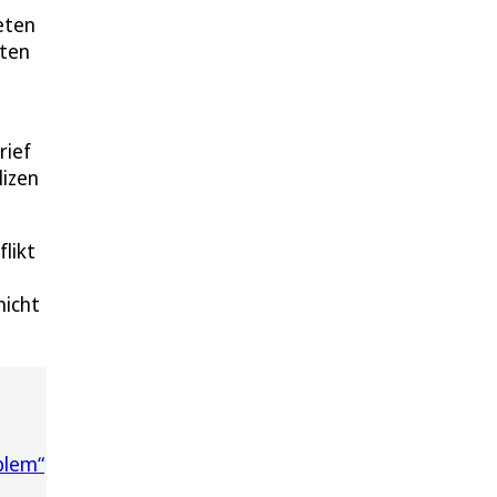
eten
nten
rief
lizen
likt
nicht
blem“