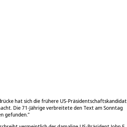
drücke hat sich die frühere US-Präsidentschaftskandidat
acht. Die 71-Jährige verbreitete den Text am Sonntag
en gefunden.”
schreibt vermeintlich der damalige US-Präsident John F.