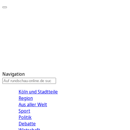
Meine KR
Meine Artikel
Meine Region
Meine Newsletter
Gewinnspiele
Mein Rundschau PLUS
Mein E-Paper
Navigation
Köln und Stadtteile
Region
Aus aller Welt
Sport
Politik
Debatte