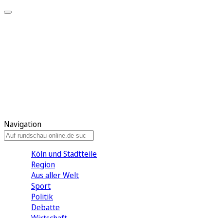
Meine KR
Meine Artikel
Meine Region
Meine Newsletter
Gewinnspiele
Mein Rundschau PLUS
Mein E-Paper
Navigation
Köln und Stadtteile
Region
Aus aller Welt
Sport
Politik
Debatte