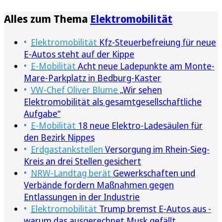
Alles zum Thema
Elektromobilität
Elektromobilität
Kfz-Steuerbefreiung für neue
E-Autos steht auf der Kippe
E-Mobilität
Acht neue Ladepunkte am Monte-
Mare-Parkplatz in Bedburg-Kaster
VW-Chef Oliver Blume
„Wir sehen
Elektromobilität als gesamtgesellschaftliche
Aufgabe“
E-Mobilität
18 neue Elektro-Ladesäulen für
den Bezirk Nippes
Erdgastankstellen
Versorgung im Rhein-Sieg-
Kreis an drei Stellen gesichert
NRW-Landtag berät
Gewerkschaften und
Verbände fordern Maßnahmen gegen
Entlassungen in der Industrie
Elektromobilität
Trump bremst E-Autos aus -
warum das ausgerechnet Musk gefällt