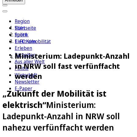
Anmelden
Region
Köln
Startseite
Sport
Politik
1. FC Köln
Elektromobilität
Erleben
Ministerium: Ladepunkt-Anzahl
Ratgeber
Aus aller Welt
in NRW soll fast verfünffacht
Politik
werden
Wirtschaft
Newsletter
E-Paper
„Zukunft der Mobilität ist
elektrisch“
Ministerium:
Ladepunkt-Anzahl in NRW soll
nahezu verfünffacht werden