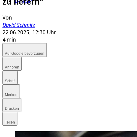
zu liefern“
E-Paper
Von
David Schmitz
22.06.2025, 12:30 Uhr
4 min
Auf Google bevorzugen
Anhören
Schrift
Merken
Drucken
Teilen