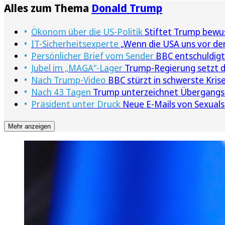
Alles zum Thema
Donald Trump
Ökonom über die US-Politik
Stiftet Trump bewu
IT-Sicherheitsexperte
„Wenn die USA uns vor den
Persönlicher Brief vom Sender
BBC entschuldigt
Jubel im „MAGA“-Lager
Trump-Regierung setzt de
Nach Trump-Video
BBC stürzt in schwerste Krise
Nach 43 Tagen
Trump unterzeichnet Übergangsh
Präsident unter Druck
Neue E-Mails von Sexuals
Mehr anzeigen