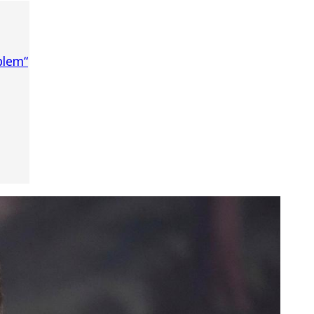
blem“