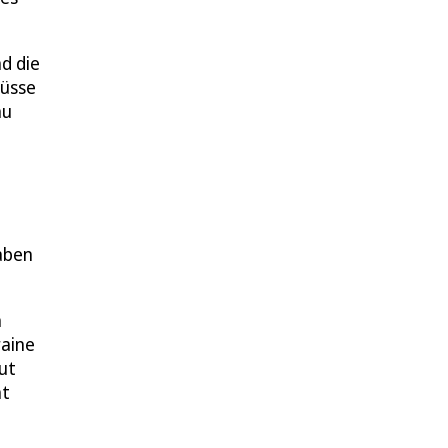
d die
müsse
au
aben
h
raine
ut
nt