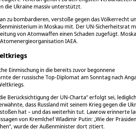
en die Ukraine massiv unterstützt.
an zu bombardieren, verstoße gegen das Völkerrecht un
Außenministerium in Moskau mit. Der UN-Sicherheitsrat 
rbreitung von Atomwaffen einen Schaden zugefügt. Mosk
n Atomenergieorganisation IAEA.
eltkriegs
he Einmischung in die bereits zuvor begonnene
warnte der russische Top-Diplomat am Sonntag nach Ang
eltkriegs.
die Berücksichtigung der UN-Charta“ erfolgt sei, lediglic
t erwähnte, dass Russland mit seinem Krieg gegen die Uk
toßen hat – und das weiterhin tut. Lawrow erinnerte la
ssagen von Kremlchef Wladimir Putin: „Wie der Präside
hen“, wurde der Außenminister dort zitiert.