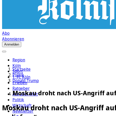
Abo
Abonnieren
Anmelden
Region
Köln
Startseite
Sport
Politik
1. FC Köln
Donald Trump
Erleben
Ratgeber
Moskau droht nach US-Angriff auf
Aus aller Welt
Politik
Wirtschaft
Moskau droht nach US-Angriff auf
Newsletter