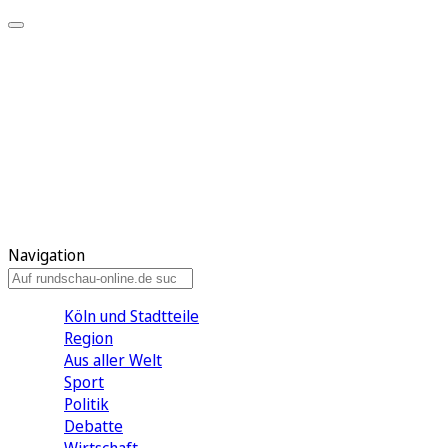
Meine KR
Meine Artikel
Meine Region
Meine Newsletter
Gewinnspiele
Mein Rundschau PLUS
Mein E-Paper
Navigation
Köln und Stadtteile
Region
Aus aller Welt
Sport
Politik
Debatte