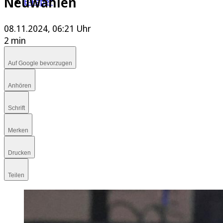
Neuwahlen
E-Paper
08.11.2024, 06:21 Uhr
2 min
Auf Google bevorzugen
Anhören
Schrift
Merken
Drucken
Teilen