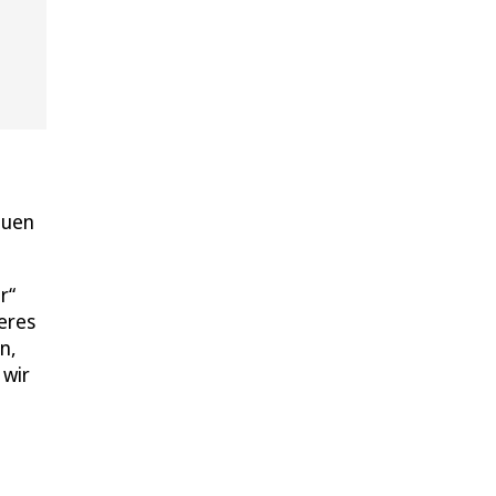
rauen
r“
deres
n,
 wir