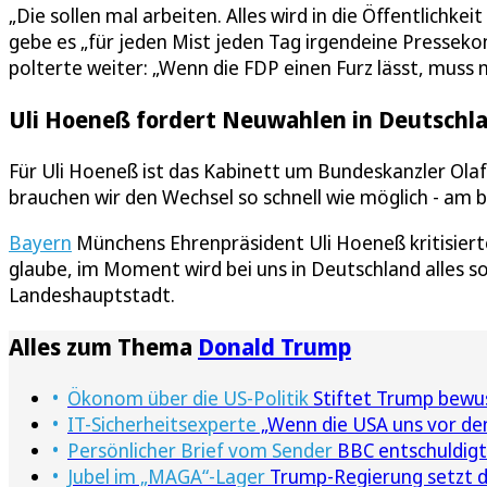
„Die sollen mal arbeiten. Alles wird in die Öffentlichkei
gebe es „für jeden Mist jeden Tag irgendeine Pressek
polterte weiter: „Wenn die FDP einen Furz lässt, muss
Uli Hoeneß fordert Neuwahlen in Deutschl
Für Uli Hoeneß ist das Kabinett um Bundeskanzler Olaf
brauchen wir den Wechsel so schnell wie möglich - am 
Bayern
Münchens Ehrenpräsident Uli Hoeneß kritisiert
glaube, im Moment wird bei uns in Deutschland alles so
Landeshauptstadt.
Alles zum Thema
Donald Trump
Ökonom über die US-Politik
Stiftet Trump bewu
IT-Sicherheitsexperte
„Wenn die USA uns vor den
Persönlicher Brief vom Sender
BBC entschuldigt
Jubel im „MAGA“-Lager
Trump-Regierung setzt de