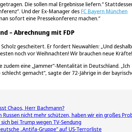
t getragen. Die sollen mal Ergebnisse liefern.“ Stattdesse
onferenz“. Und der Ex-Manager des
FC Bayern München
 man sofort eine Pressekonferenz machen.“
and – Abrechnung mit FDP
 Scholz gescheitert. Er fordert Neuwahlen: „Und deshalb
besten noch vor Weihnachten! Wir brauchen neue Kräfte!
e zudem eine „Jammer“-Mentalität in Deutschland. „Ich
 schlecht gemacht“, sagte der 72-Jährige in der bayrisc
sst Chaos, Herr Bachmann?
 Russen nicht mehr schützen, haben wir ein großes Pro
 sich bei Trump wegen TV-Sendung
utsche „Antifa-Gruppe“ auf US-Terrorliste