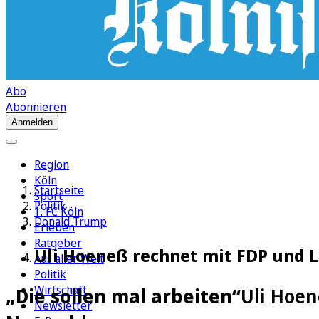
Abo
Abonnieren
Anmelden
Region
Köln
Startseite
Sport
Politik
1. FC Köln
Donald Trump
Erleben
Ratgeber
Uli Hoeneß rechnet mit FDP und 
Aus aller Welt
Politik
Wirtschaft
„Die sollen mal arbeiten“
Uli Hoen
Newsletter