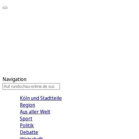
Meine KR
Meine Artikel
Meine Region
Meine Newsletter
Gewinnspiele
Mein Rundschau PLUS
Mein E-Paper
Navigation
Köln und Stadtteile
Region
Aus aller Welt
Sport
Politik
Debatte