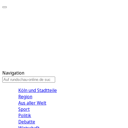
Meine KR
Meine Artikel
Meine Region
Meine Newsletter
Gewinnspiele
Mein Rundschau PLUS
Mein E-Paper
Navigation
Köln und Stadtteile
Region
Aus aller Welt
Sport
Politik
Debatte