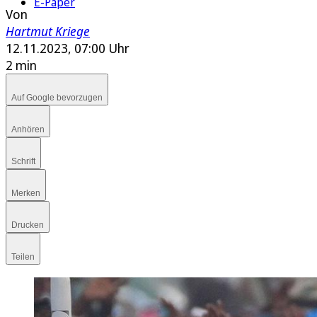
E-Paper
Von
Hartmut Kriege
12.11.2023, 07:00 Uhr
2 min
Auf Google bevorzugen
Anhören
Schrift
Merken
Drucken
Teilen