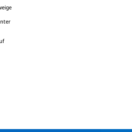
weige
nnter
uf