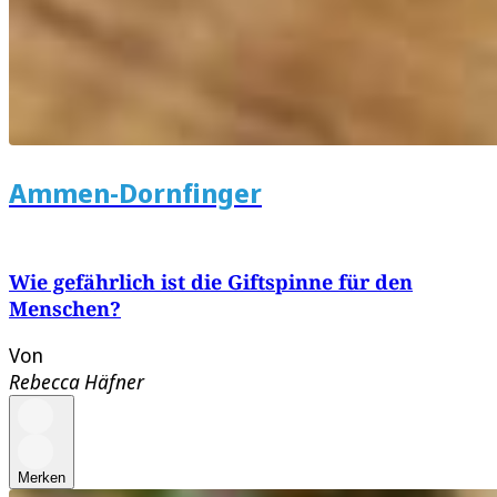
Ammen-Dornfinger
Wie gefährlich ist die Giftspinne für den
Menschen?
Von
Rebecca Häfner
Merken