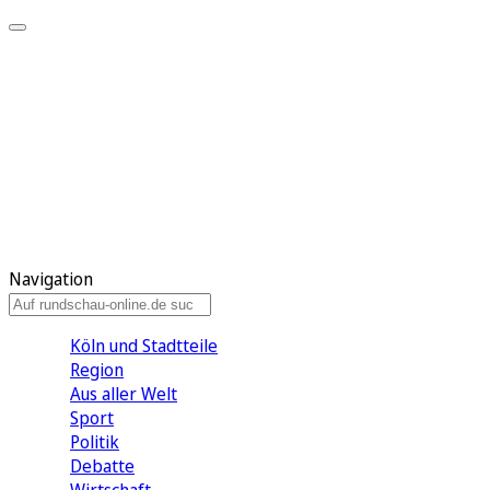
Meine KR
Meine Artikel
Meine Region
Meine Newsletter
Gewinnspiele
Mein Rundschau PLUS
Mein E-Paper
Navigation
Köln und Stadtteile
Region
Aus aller Welt
Sport
Politik
Debatte