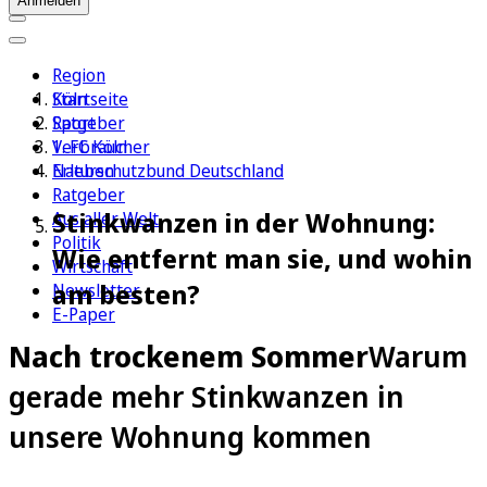
Anmelden
Region
Köln
Startseite
Sport
Ratgeber
1. FC Köln
Verbraucher
Erleben
Naturschutzbund Deutschland
Ratgeber
Stinkwanzen in der Wohnung:
Aus aller Welt
Politik
Wie entfernt man sie, und wohin
Wirtschaft
am besten?
Newsletter
E-Paper
Nach trockenem Sommer
Warum
gerade mehr Stinkwanzen in
unsere Wohnung kommen