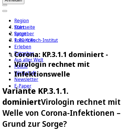
Anmelden
Region
Köln
Startseite
Sport
Ratgeber
1. FC Köln
Robert Koch-Institut
Erleben
Corona: KP.3.1.1 dominiert -
Ratgeber
Aus aller Welt
Virologin rechnet mit
Politik
Infektionswelle
Wirtschaft
Newsletter
E-Paper
Variante KP.3.1.1.
dominiert
Virologin rechnet mit
Welle von Corona-Infektionen –
Grund zur Sorge?