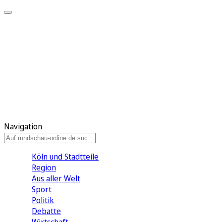
Meine KR
Meine Artikel
Meine Region
Meine Newsletter
Gewinnspiele
Mein Rundschau PLUS
Mein E-Paper
Navigation
Köln und Stadtteile
Region
Aus aller Welt
Sport
Politik
Debatte