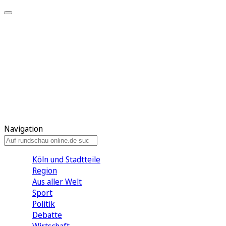
Meine KR
Meine Artikel
Meine Region
Meine Newsletter
Gewinnspiele
Mein Rundschau PLUS
Mein E-Paper
Navigation
Köln und Stadtteile
Region
Aus aller Welt
Sport
Politik
Debatte