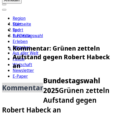
Anmelden
Region
Köln
Startseite
Sport
Red
1. FC Köln
Bundestagswahl
Erleben
Kommentar: Grünen zetteln
Ratgeber
Aus aller Welt
Aufstand gegen Robert Habeck
Politik
an
Wirtschaft
Newsletter
E-Paper
Bundestagswahl
Kommentar
2025
Grünen zetteln
Aufstand gegen
Robert Habeck an