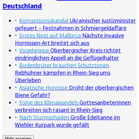
Deutschland
Korruptionsskandal
Ukrainischer Justizminister
gefeuert – Festnahmen in Schmiergeldaffäre
Erstes Nest auf Mallorca
Nächste invasive
Hornissen-Art breitet sich aus
Vogelgrippe
Oberbergischer Kreis richtet
eindringlichen Appell an die Geflügelhalter
Bodenbrüter brauchen Schutzzonen
Rebhühner kämpfen in Rhein-Sieg ums
Überleben
Asiatische Hornisse
Droht der oberbergischen
Biene Gefahr?
Folge des Klimawandels
Gottesanbeterinnen
verbreiten sich rasant in Rhein-Sieg
Nach Sturmschaden
Große Edeltanne im
Wiehler Kurpark wurde gefällt
Mehr anzeigen