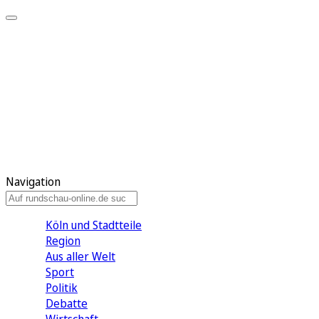
Meine KR
Meine Artikel
Meine Region
Meine Newsletter
Gewinnspiele
Mein Rundschau PLUS
Mein E-Paper
Navigation
Köln und Stadtteile
Region
Aus aller Welt
Sport
Politik
Debatte