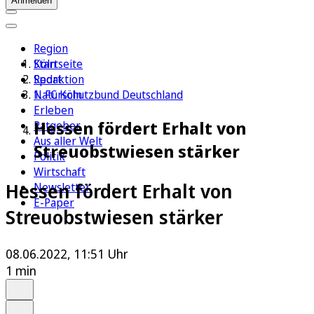
Anmelden
Region
Köln
Startseite
Sport
Redaktion
1. FC Köln
Naturschutzbund Deutschland
Erleben
Hessen fördert Erhalt von
Ratgeber
Aus aller Welt
Streuobstwiesen stärker
Politik
Wirtschaft
Hessen fördert Erhalt von
Newsletter
E-Paper
Streuobstwiesen stärker
08.06.2022, 11:51 Uhr
1 min
Auf Google bevorzugen
Anhören