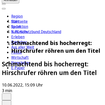
Anmelden
Region
Köln
Startseite
Sport
Redaktion
1. FC Köln
Naturschutzbund Deutschland
Erleben
Schmachtend bis hocherregt:
Ratgeber
Aus aller Welt
Hirschrufer röhren um den Titel
Politik
Wirtschaft
Schmachtend bis hocherregt:
Newsletter
E-Paper
Hirschrufer röhren um den Titel
10.06.2022, 15:09 Uhr
3 min
Auf Google bevorzugen
Anhören