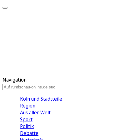
Meine KR
Meine Artikel
Meine Region
Meine Newsletter
Gewinnspiele
Mein Rundschau PLUS
Mein E-Paper
Navigation
Köln und Stadtteile
Region
Aus aller Welt
Sport
Politik
Debatte