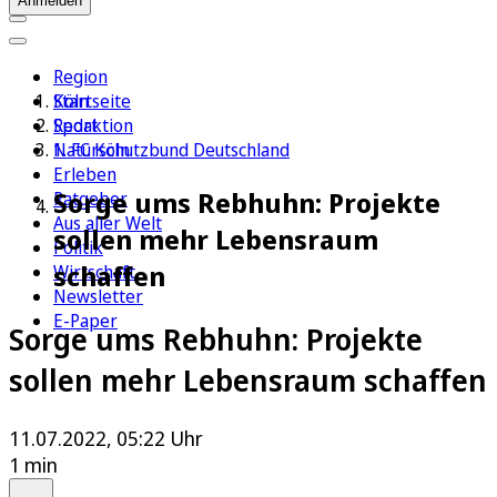
Anmelden
Region
Köln
Startseite
Sport
Redaktion
1. FC Köln
Naturschutzbund Deutschland
Erleben
Sorge ums Rebhuhn: Projekte
Ratgeber
Aus aller Welt
sollen mehr Lebensraum
Politik
schaffen
Wirtschaft
Newsletter
E-Paper
Sorge ums Rebhuhn: Projekte
sollen mehr Lebensraum schaffen
11.07.2022, 05:22 Uhr
1 min
Auf Google bevorzugen