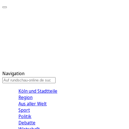
Meine KR
Meine Artikel
Meine Region
Meine Newsletter
Gewinnspiele
Mein Rundschau PLUS
Mein E-Paper
Navigation
Köln und Stadtteile
Region
Aus aller Welt
Sport
Politik
Debatte