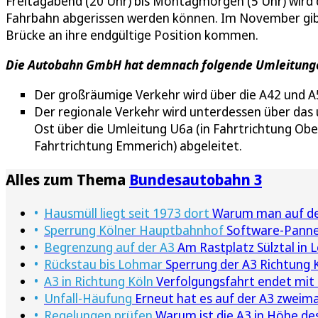
Freitagabend (20 Uhr) bis Montagmorgen (5 Uhr) wird 
Fahrbahn abgerissen werden können. Im November gibt
Brücke an ihre endgültige Position kommen.
Die Autobahn GmbH hat demnach folgende Umleitunge
Der großräumige Verkehr wird über die A42 und A
Der regionale Verkehr wird unterdessen über das
Ost über die Umleitung U6a (in Fahrtrichtung Ober
Fahrtrichtung Emmerich) abgeleitet.
Alles zum Thema
Bundesautobahn 3
Hausmüll liegt seit 1973 dort
Warum man auf der 
Sperrung Kölner Hauptbahnhof
Software-Panne 
Begrenzung auf der A3
Am Rastplatz Sülztal in 
Rückstau bis Lohmar
Sperrung der A3 Richtung 
A3 in Richtung Köln
Verfolgungsfahrt endet mit 
Unfall-Häufung
Erneut hat es auf der A3 zweima
Regelungen prüfen
Warum ist die A3 in Höhe des