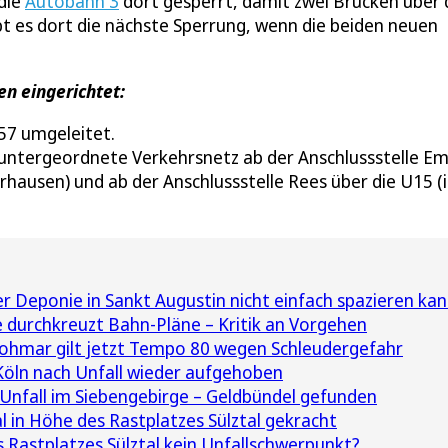
die
Autobahn 3
dort gesperrt, damit zwei Brücken über 
 es dort die nächste Sperrung, wenn die beiden neuen
n eingerichtet:
57 umgeleitet.
 untergeordnete Verkehrsnetz ab der Anschlussstelle E
hausen) und ab der Anschlussstelle Rees über die U15 (
Deponie in Sankt Augustin nicht einfach spazieren ka
durchkreuzt Bahn-Pläne – Kritik an Vorgehen
Lohmar gilt jetzt Tempo 80 wegen Schleudergefahr
Köln nach Unfall wieder aufgehoben
Unfall im Siebengebirge – Geldbündel gefunden
l in Höhe des Rastplatzes Sülztal gekracht
 Rastplatzes Sülztal kein Unfallschwerpunkt?