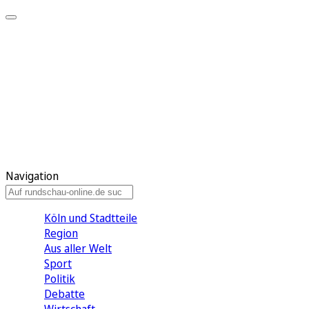
Meine KR
Meine Artikel
Meine Region
Meine Newsletter
Gewinnspiele
Mein Rundschau PLUS
Mein E-Paper
Navigation
Köln und Stadtteile
Region
Aus aller Welt
Sport
Politik
Debatte