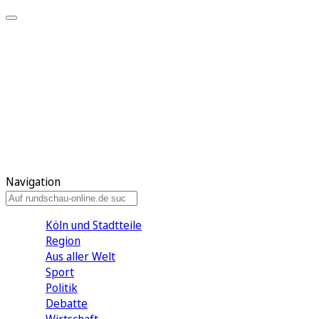
Meine KR
Meine Artikel
Meine Region
Meine Newsletter
Gewinnspiele
Mein Rundschau PLUS
Mein E-Paper
Navigation
Köln und Stadtteile
Region
Aus aller Welt
Sport
Politik
Debatte