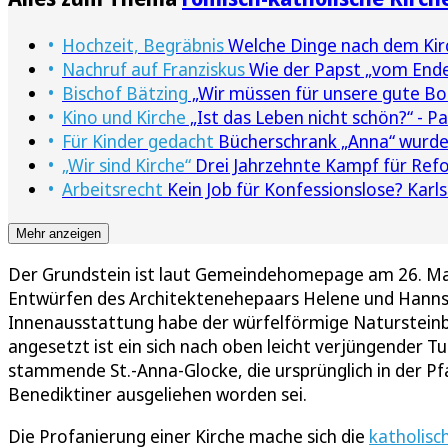
Hochzeit, Begräbnis
Welche Dinge nach dem Kirc
Nachruf auf Franziskus
Wie der Papst „vom End
Bischof Bätzing
„Wir müssen für unsere gute Bo
Kino und Kirche
„Ist das Leben nicht schön?“ - Pa
Für Kinder gedacht
Bücherschrank „Anna“ wurde
„Wir sind Kirche“
Drei Jahrzehnte Kampf für Refo
Arbeitsrecht
Kein Job für Konfessionslose? Karls
Mehr anzeigen
Der Grundstein ist laut Gemeindehomepage am 26. Mai
Entwürfen des Architektenehepaars Helene und Hanns 
Innenausstattung habe der würfelförmige Natursteinb
angesetzt ist ein sich nach oben leicht verjüngender 
stammende St.-Anna-Glocke, die ursprünglich in der Pfar
Benediktiner ausgeliehen worden sei.
Die Profanierung einer Kirche mache sich die
katholisc