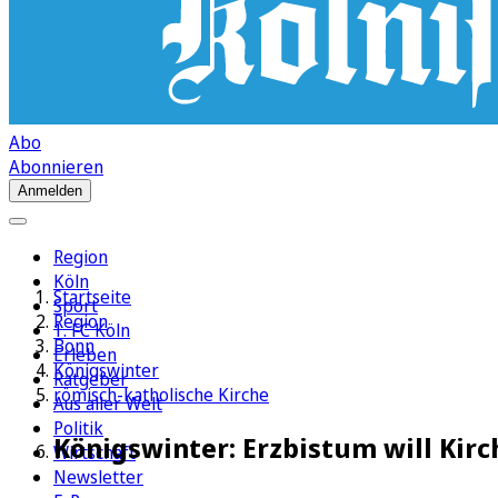
Abo
Abonnieren
Anmelden
Region
Köln
Startseite
Sport
Region
1. FC Köln
Bonn
Erleben
Königswinter
Ratgeber
römisch-katholische Kirche
Aus aller Welt
Politik
Königswinter: Erzbistum will Kir
Wirtschaft
Newsletter