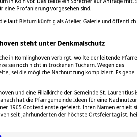
 in Köln vor. Das teilte ein Sprecher auf Anfrage mit. S
für eine Profanierung vorgesehen sind.
die laut Bistum künftig als Atelier, Galerie und öffentlich
nghoven steht unter Denkmalschutz
che in Römlinghoven verbirgt, wollte der leitende Pfarre
ze sei noch nicht in trockenen Tüchern. Wegen des
lte, sei die mögliche Nachnutzung kompliziert. Es gebe
ven und eine Filialkirche der Gemeinde St. Laurentius i
Danach hat die Pfarrgemeinde Ideen für eine Nachnutzu
mer 1965 Gottesdienste gefeiert. Ihren Namen erhielt s
oven seit Jahrhunderten der höchste Ortsfeiertag ist, he
e