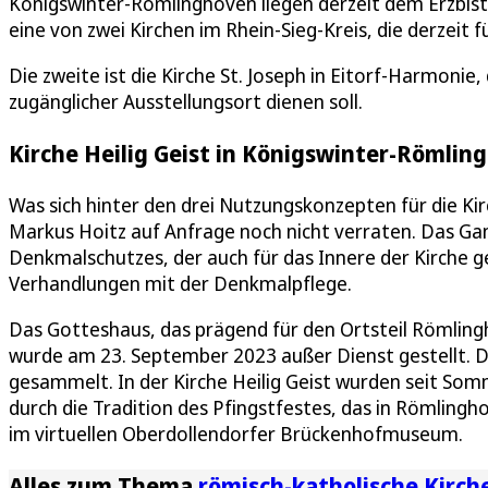
Königswinter-Römlinghoven liegen derzeit dem Erzbistum
eine von zwei Kirchen im Rhein-Sieg-Kreis, die derzeit 
Die zweite ist die Kirche St. Joseph in Eitorf-Harmonie, 
zugänglicher Ausstellungsort dienen soll.
Kirche Heilig Geist in Königswinter-Römli
Was sich hinter den drei Nutzungskonzepten für die Kir
Markus Hoitz auf Anfrage noch nicht verraten. Das Gan
Denkmalschutzes, der auch für das Innere der Kirche ge
Verhandlungen mit der Denkmalpflege.
Das Gotteshaus, das prägend für den Ortsteil Römlingho
wurde am 23. September 2023 außer Dienst gestellt. 
gesammelt. In der Kirche Heilig Geist wurden seit Som
durch die Tradition des Pfingstfestes, das in Römlingh
im virtuellen Oberdollendorfer Brückenhofmuseum.
Alles zum Thema
römisch-katholische Kirch