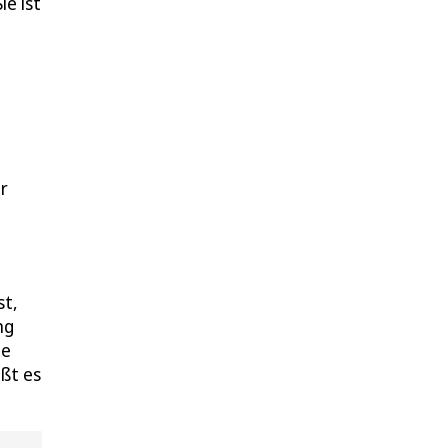
ie ist
r
st,
ng
ie
ißt es