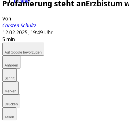
E-Paper
Profanierung steht an
Erzbistum w
Von
Carsten Schultz
12.02.2025, 19:49 Uhr
5 min
Auf Google bevorzugen
Anhören
Schrift
Merken
Drucken
Teilen