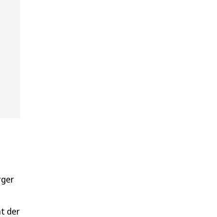
rger
t der