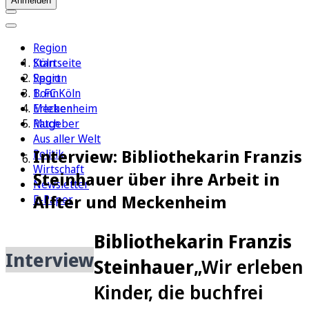
Anmelden
Region
Köln
Startseite
Sport
Region
1. FC Köln
Bonn
Erleben
Meckenheim
Ratgeber
Much
Aus aller Welt
Interview: Bibliothekarin Franzis
Politik
Wirtschaft
Steinhauer über ihre Arbeit in
Newsletter
Alfter und Meckenheim
E-Paper
Bibliothekarin Franzis
Interview
Steinhauer
„Wir erleben
Kinder, die buchfrei