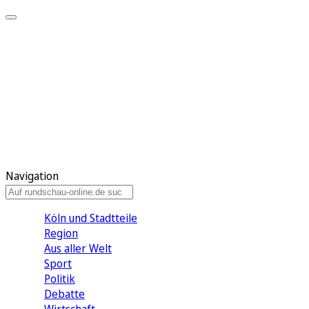
Meine KR
Meine Artikel
Meine Region
Meine Newsletter
Gewinnspiele
Mein Rundschau PLUS
Mein E-Paper
Navigation
Köln und Stadtteile
Region
Aus aller Welt
Sport
Politik
Debatte