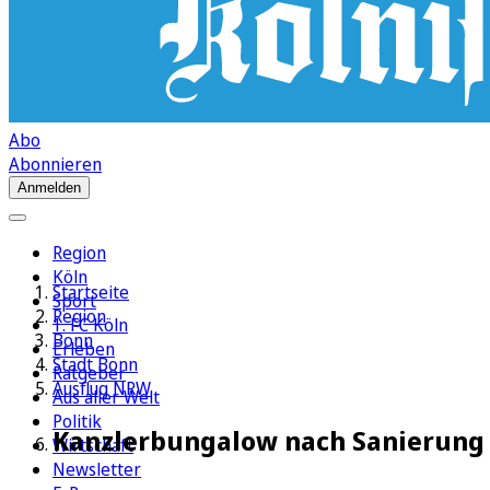
Abo
Abonnieren
Anmelden
Region
Köln
Startseite
Sport
Region
1. FC Köln
Bonn
Erleben
Stadt Bonn
Ratgeber
Ausflug NRW
Aus aller Welt
Politik
Kanzlerbungalow nach Sanierung 
Wirtschaft
Newsletter