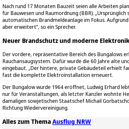
Nach rund 17 Monaten Bauzeit seien alle Arbeiten pl
für Bauwesen und Raumordnung (BBR). „Ursprünglich st
automatischen Brandmeldeanlage im Fokus. Aufgrund 
aber erweitert“, so ein Sprecher.
Neuer Brandschutz und moderne Elektronik
Der vordere, repräsentative Bereich des Bungalows erh
Rauchansaugsystem. Dafür wurde die 60 Jahre alte un
eingebaut. „Der hintere, private Gebäudeteil erhielt 
fast die komplette Elektroinstallation erneuert.
Der Bungalow wurde 1964 eröffnet, Ludwig Erhard lebte
nur für Veranstaltungen, als letzter Kanzler wohnte H
damaligen sowjetischen Staatschef Michail Gorbatschow 
Richtung Wiedervereinigung.
Alles zum Thema
Ausflug NRW