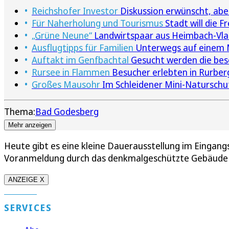
Reichshofer Investor
Diskussion erwünscht, aber
Für Naherholung und Tourismus
Stadt will die 
„Grüne Neune“
Landwirtspaar aus Heimbach-Vlat
Ausflugtipps für Familien
Unterwegs auf einem M
Auftakt im Genfbachtal
Gesucht werden die beso
Rursee in Flammen
Besucher erlebten in Rurbe
Großes Mausohr
Im Schleidener Mini-Naturschu
Thema:
Bad Godesberg
Mehr anzeigen
Heute gibt es eine kleine Dauerausstellung im Eingan
Voranmeldung durch das denkmalgeschützte Gebäude g
ANZEIGE X
SERVICES