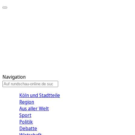
Meine KR
Meine Artikel
Meine Region
Meine Newsletter
Gewinnspiele
Mein Rundschau PLUS
Mein E-Paper
Navigation
Köln und Stadtteile
Region
Aus aller Welt
Sport
Politik
Debatte