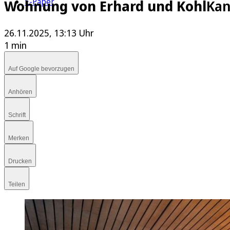
E-Paper
Wohnung von Erhard und Kohl
Kan
26.11.2025, 13:13 Uhr
1 min
Auf Google bevorzugen
Anhören
Schrift
Merken
Drucken
Teilen