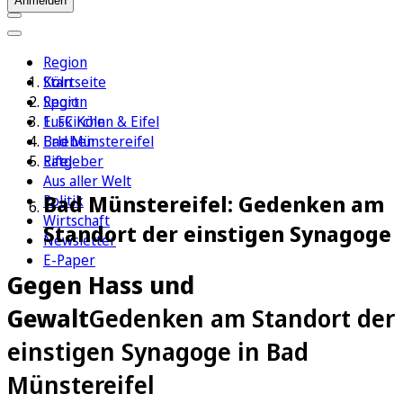
Anmelden
Region
Köln
Startseite
Sport
Region
1. FC Köln
Euskirchen & Eifel
Erleben
Bad Münstereifel
Ratgeber
Eifel
Aus aller Welt
Bad Münstereifel: Gedenken am
Politik
Wirtschaft
Standort der einstigen Synagoge
Newsletter
E-Paper
Gegen Hass und
Gewalt
Gedenken am Standort der
einstigen Synagoge in Bad
Münstereifel