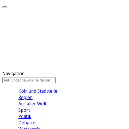
Meine KR
Meine Artikel
Meine Region
Meine Newsletter
Gewinnspiele
Mein Rundschau PLUS
Mein E-Paper
Navigation
Köln und Stadtteile
Region
Aus aller Welt
Sport
Politik
Debatte