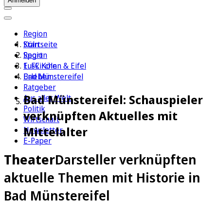
Anmelden
Region
Köln
Startseite
Sport
Region
1. FC Köln
Euskirchen & Eifel
Erleben
Bad Münstereifel
Ratgeber
Bad Münstereifel: Schauspieler
Aus aller Welt
Politik
verknüpften Aktuelles mit
Wirtschaft
Mittelalter
Newsletter
E-Paper
Theater
Darsteller verknüpften
aktuelle Themen mit Historie in
Bad Münstereifel