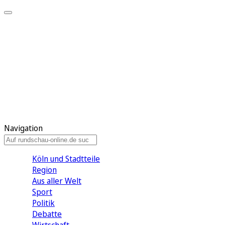
Meine KR
Meine Artikel
Meine Region
Meine Newsletter
Gewinnspiele
Mein Rundschau PLUS
Mein E-Paper
Navigation
Köln und Stadtteile
Region
Aus aller Welt
Sport
Politik
Debatte