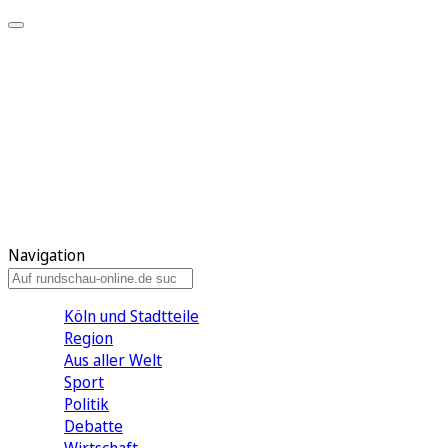
Meine KR
Meine Artikel
Meine Region
Meine Newsletter
Gewinnspiele
Mein Rundschau PLUS
Mein E-Paper
Navigation
Köln und Stadtteile
Region
Aus aller Welt
Sport
Politik
Debatte