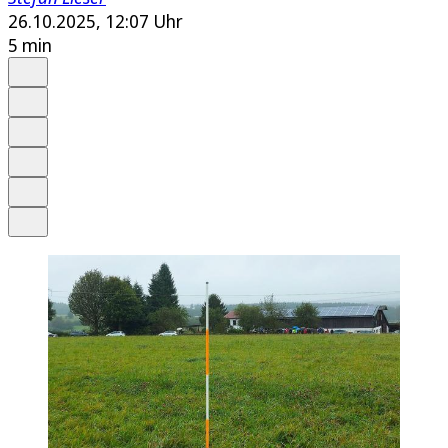
26.10.2025, 12:07 Uhr
5 min
Auf Google bevorzugen
Anhören
Schrift
Merken
Drucken
Teilen