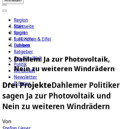
Anmelden
Region
Köln
Startseite
Sport
Region
1. FC Köln
Euskirchen & Eifel
Erleben
Dahlem
Ratgeber
Dahlem: Ja zur Photovoltaik,
Aus aller Welt
Politik
Nein zu weiteren Windrädern
Wirtschaft
Newsletter
Drei Projekte
Dahlemer Politiker
E-Paper
sagen Ja zur Photovoltaik und
Nein zu weiteren Windrädern
Von
Stefan Lieser