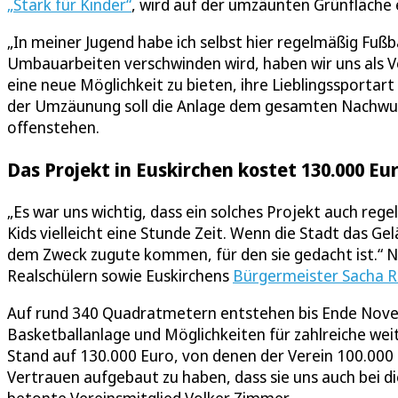
„Stark für Kinder“
, wird auf der umzäunten Grünfläche
„In meiner Jugend habe ich selbst hier regelmäßig Fußba
Umbauarbeiten verschwinden wird, haben wir uns als Ve
eine neue Möglichkeit zu bieten, ihre Lieblingssportart
der Umzäunung soll die Anlage dem gesamten Nachwuch
offenstehen.
Das Projekt in Euskirchen kostet 130.000 Eu
„Es war uns wichtig, dass ein solches Projekt auch re
Kids vielleicht eine Stunde Zeit. Wenn die Stadt das Gel
dem Zweck zugute kommen, für den sie gedacht ist.“ 
Realschülern sowie Euskirchens
Bürgermeister Sacha R
Auf rund 340 Quadratmetern entstehen bis Ende Novemb
Basketballanlage und Möglichkeiten für zahlreiche wei
Stand auf 130.000 Euro, von denen der Verein 100.000 Eu
Vertrauen aufgebaut zu haben, dass sie uns auch bei d