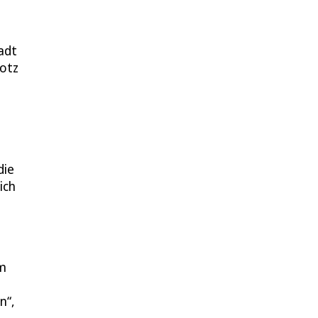
adt
rotz
die
ich
em
n“,