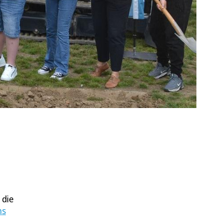
 die
ns