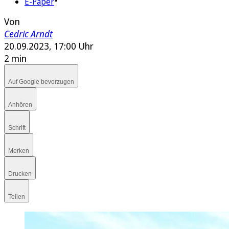
E-Paper
Von
Cedric Arndt
20.09.2023, 17:00 Uhr
2 min
Auf Google bevorzugen
Anhören
Schrift
Merken
Drucken
Teilen