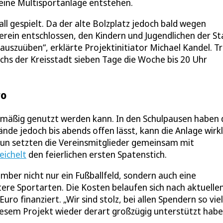
 eine Multisportanlage entstehen.
ll gespielt. Da der alte Bolzplatz jedoch bald wegen
rein entschlossen, den Kindern und Jugendlichen der St
 auszuüben“, erklärte Projektinitiator Michael Kandel. T
s der Kreisstadt sieben Tage die Woche bis 20 Uhr
ro
gelmäßig genutzt werden kann. In den Schulpausen haben 
ände jedoch bis abends offen lässt, kann die Anlage wirkl
Nun setzten die Vereinsmitglieder gemeinsam mit
eichelt
den feierlichen ersten Spatenstich.
er nicht nur ein Fußballfeld, sondern auch eine
tere Sportarten. Die Kosten belaufen sich nach aktuell
ro finanziert. „Wir sind stolz, bei allen Spendern so viel
iesem Projekt wieder derart großzügig unterstützt habe