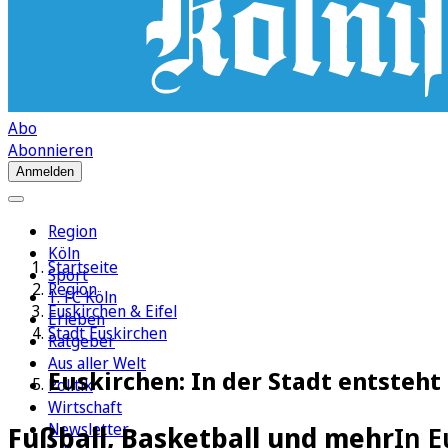
Abo
Abonnieren
Anmelden
Region
Köln
Startseite
Sport
Region
1. FC Köln
Euskirchen & Eifel
Erleben
Stadt Euskirchen
Ratgeber
Aus aller Welt
Euskirchen: In der Stadt entsteht 
Politik
Wirtschaft
Newsletter
Fußball, Basketball und mehr
In E