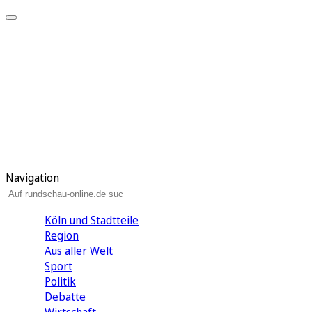
Meine KR
Meine Artikel
Meine Region
Meine Newsletter
Gewinnspiele
Mein Rundschau PLUS
Mein E-Paper
Navigation
Köln und Stadtteile
Region
Aus aller Welt
Sport
Politik
Debatte