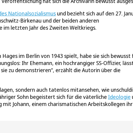
e Veröffentlichung hat sich die Archivarin bewusst ausge
des Nationalsozialismus
und bezieht sich auf den 27. Jan
uschwitz-Birkenau und der beiden anderen
 im letzten Jahr des Zweiten Weltkriegs.
 Hages im Berlin von 1943 spielt, habe sie sich bewusst 
ngslos: Ihr Ehemann, ein hochrangiger SS-Offizier, läss
sie zu demonstrieren“, erzählt die Autorin über die
lagen, sondern auch tatenlos mitansehen, wie unschuld
hriger Sohn begeistert sich für die väterliche
Ideologie
 mit Johann, einem charismatischen Arbeitskollegen ih