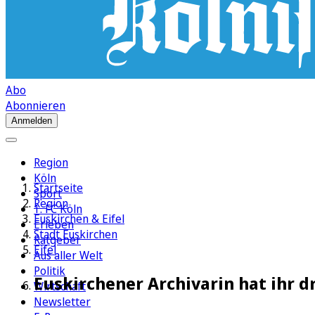
Abo
Abonnieren
Anmelden
Region
Köln
Startseite
Sport
Region
1. FC Köln
Euskirchen & Eifel
Erleben
Stadt Euskirchen
Ratgeber
Eifel
Aus aller Welt
Politik
Euskirchener Archivarin hat ihr d
Wirtschaft
Newsletter