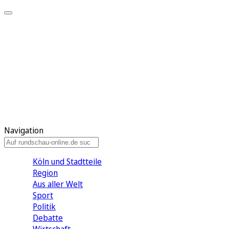
Meine KR
Meine Artikel
Meine Region
Meine Newsletter
Gewinnspiele
Mein Rundschau PLUS
Mein E-Paper
Navigation
Köln und Stadtteile
Region
Aus aller Welt
Sport
Politik
Debatte