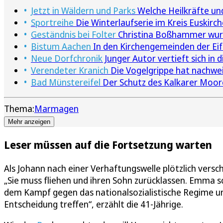
Jetzt in Wäldern und Parks
Welche Heilkräfte un
Sportreihe
Die Winterlaufserie im Kreis Euskirc
Geständnis bei Folter
Christina Boßhammer wurd
Bistum Aachen
In den Kirchengemeinden der Ei
Neue Dorfchronik
Junger Autor vertieft sich in
Verendeter Kranich
Die Vogelgrippe hat nachweis
Bad Münstereifel
Der Schutz des Kalkarer Moor
Thema:
Marmagen
Mehr anzeigen
Leser müssen auf die Fortsetzung warten
Als Johann nach einer Verhaftungswelle plötzlich vers
„Sie muss fliehen und ihren Sohn zurücklassen. Emma sc
dem Kampf gegen das nationalsozialistische Regime un
Entscheidung treffen“, erzählt die 41-Jährige.