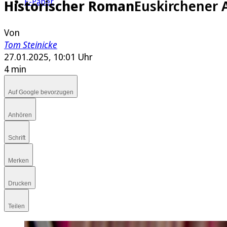
E-Paper
Historischer Roman
Euskirchener A
Von
Tom Steinicke
27.01.2025, 10:01 Uhr
4 min
Auf Google bevorzugen
Anhören
Schrift
Merken
Drucken
Teilen