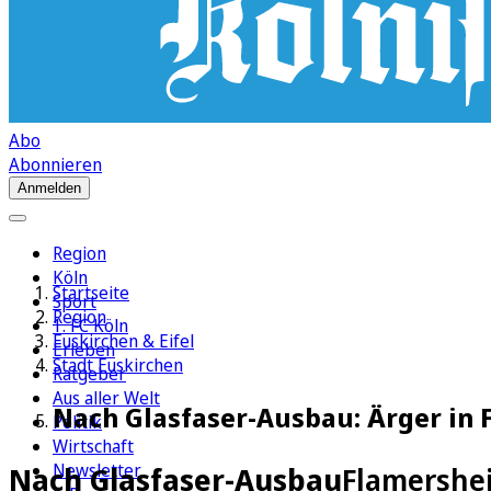
Abo
Abonnieren
Anmelden
Region
Köln
Startseite
Sport
Region
1. FC Köln
Euskirchen & Eifel
Erleben
Stadt Euskirchen
Ratgeber
Aus aller Welt
Nach Glasfaser-Ausbau: Ärger in
Politik
Wirtschaft
Newsletter
Nach Glasfaser-Ausbau
Flamershe