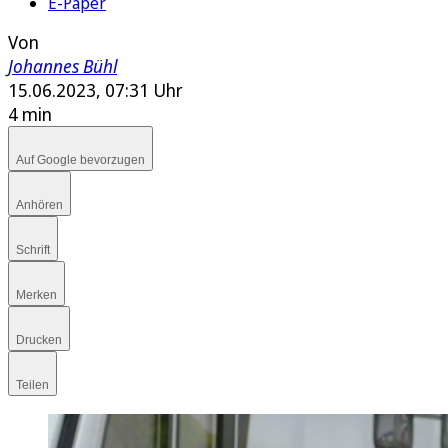
E-Paper
Von
Johannes Bühl
15.06.2023, 07:31 Uhr
4 min
Auf Google bevorzugen
Anhören
Schrift
Merken
Drucken
Teilen