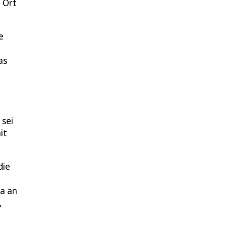
m Ort
e
as
 sei
it
die
wa an
,