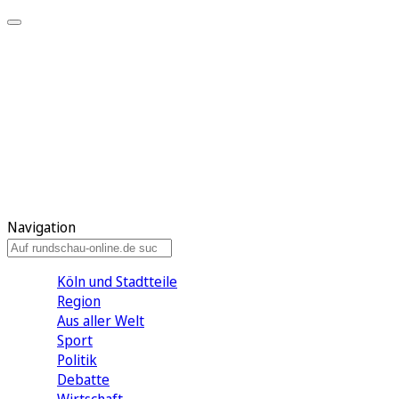
Meine KR
Meine Artikel
Meine Region
Meine Newsletter
Gewinnspiele
Mein Rundschau PLUS
Mein E-Paper
Navigation
Köln und Stadtteile
Region
Aus aller Welt
Sport
Politik
Debatte