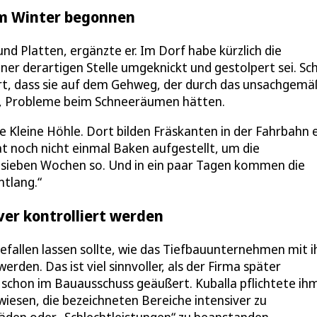
im Winter begonnen
d Platten, ergänzte er. Im Dorf habe kürzlich die
ner derartigen Stelle umgeknickt und gestolpert sei. Sc
rt, dass sie auf dem Gehweg, der durch das unsachgem
i, Probleme beim Schneeräumen hätten.
ße Kleine Höhle. Dort bilden Fräskanten in der Fahrbahn 
at noch nicht einmal Baken aufgestellt, um die
t sieben Wochen so. Und in ein paar Tagen kommen die
ntlang.“
ver kontrolliert werden
gefallen lassen sollte, wie das Tiefbauunternehmen mit i
den. Das ist viel sinnvoller, als der Firma später
 schon im Bauausschuss geäußert. Kuballa pflichtete ih
wiesen, die bezeichneten Bereiche intensiver zu