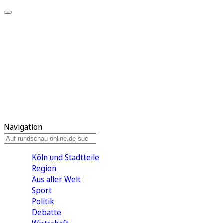
Meine KR
Meine Artikel
Meine Region
Meine Newsletter
Gewinnspiele
Mein Rundschau PLUS
Mein E-Paper
Navigation
Köln und Stadtteile
Region
Aus aller Welt
Sport
Politik
Debatte