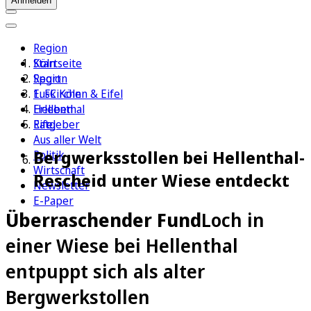
Anmelden
Region
Köln
Startseite
Sport
Region
1. FC Köln
Euskirchen & Eifel
Erleben
Hellenthal
Ratgeber
Eifel
Aus aller Welt
Bergwerksstollen bei Hellenthal-
Politik
Wirtschaft
Rescheid unter Wiese entdeckt
Newsletter
E-Paper
Überraschender Fund
Loch in
einer Wiese bei Hellenthal
entpuppt sich als alter
Bergwerkstollen