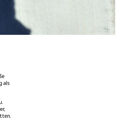
ße
 als
u.
er,
tten.