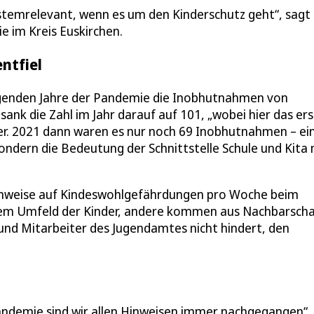
stemrelevant, wenn es um den Kinderschutz geht“, sagt
e im Kreis Euskirchen.
ntfiel
egenden Jahre der Pandemie die Inobhutnahmen von
ank die Zahl im Jahr darauf auf 101, „wobei hier das er
er. 2021 dann waren es nur noch 69 Inobhutnahmen – ei
 sondern die Bedeutung der Schnittstelle Schule und Kita 
 Hinweise auf Kindeswohlgefährdungen pro Woche beim
dem Umfeld der Kinder, andere kommen aus Nachbarsch
und Mitarbeiter des Jugendamtes nicht hindert, den
andemie sind wir allen Hinweisen immer nachgegangen“,