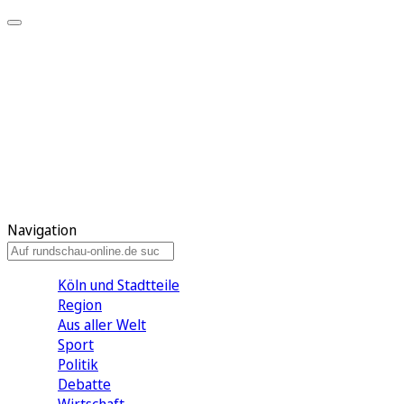
Meine KR
Meine Artikel
Meine Region
Meine Newsletter
Gewinnspiele
Mein Rundschau PLUS
Mein E-Paper
Navigation
Köln und Stadtteile
Region
Aus aller Welt
Sport
Politik
Debatte