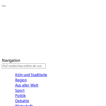
Meine KR
Meine Artikel
Meine Region
Meine Newsletter
Gewinnspiele
Mein Rundschau PLUS
Mein E-Paper
Navigation
Köln und Stadtteile
Region
Aus aller Welt
Sport
Politik
Debatte