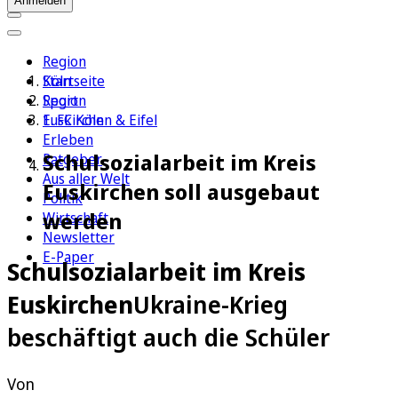
Anmelden
Region
Köln
Startseite
Sport
Region
1. FC Köln
Euskirchen & Eifel
Erleben
Schulsozialarbeit im Kreis
Ratgeber
Aus aller Welt
Euskirchen soll ausgebaut
Politik
werden
Wirtschaft
Newsletter
E-Paper
Schulsozialarbeit im Kreis
Euskirchen
Ukraine-Krieg
beschäftigt auch die Schüler
Von