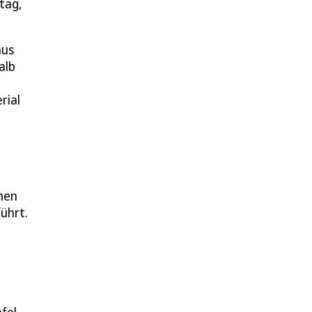
tag,
aus
alb
rial
hen
ührt.