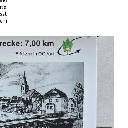
afel
hte
sst
zdem