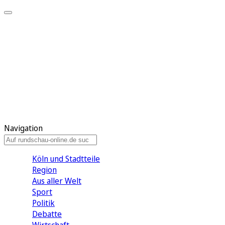
Meine KR
Meine Artikel
Meine Region
Meine Newsletter
Gewinnspiele
Mein Rundschau PLUS
Mein E-Paper
Navigation
Köln und Stadtteile
Region
Aus aller Welt
Sport
Politik
Debatte