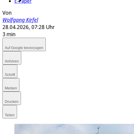
E-Paper
Von
Wolfgang Kirfel
28.04.2026, 07:28 Uhr
3 min
Auf Google bevorzugen
Anhören
Schrift
Merken
Drucken
Teilen