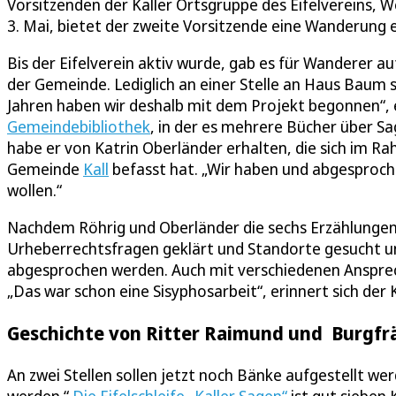
Vorsitzenden der Kaller Ortsgruppe des Eifelvereins, 
3. Mai, bietet der zweite Vorsitzende eine Wanderung 
Bis der Eifelverein aktiv wurde, gab es für Wanderer a
der Gemeinde. Lediglich an einer Stelle an Haus Baum s
Jahren haben wir deshalb mit dem Projekt begonnen“, er
Gemeindebibliothek
, in der es mehrere Bücher über S
habe er von Katrin Oberländer erhalten, die sich im R
Gemeinde
Kall
befasst hat. „Wir haben und abgesproch
wollen.“
Nachdem Röhrig und Oberländer die sechs Erzählungen 
Urheberrechtsfragen geklärt und Standorte gesucht un
abgesprochen werden. Auch mit verschiedenen Ansprec
„Das war schon eine Sisyphosarbeit“, erinnert sich der K
Geschichte von Ritter Raimund und Burgfrä
An zwei Stellen sollen jetzt noch Bänke aufgestellt 