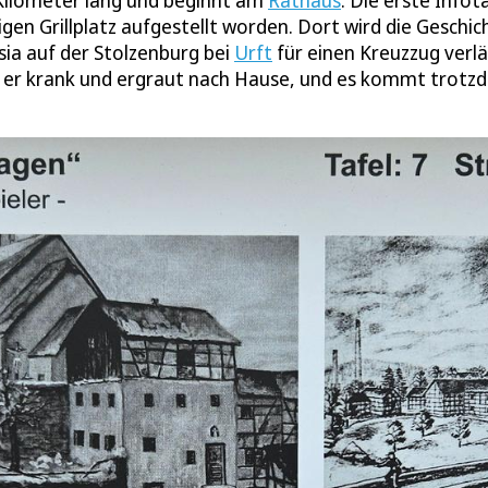
 Kilometer lang und beginnt am
Rathaus
. Die erste Infot
igen Grillplatz aufgestellt worden. Dort wird die Geschic
sia auf der Stolzenburg bei
Urft
für einen Kreuzzug verlä
mmt er krank und ergraut nach Hause, und es kommt trot