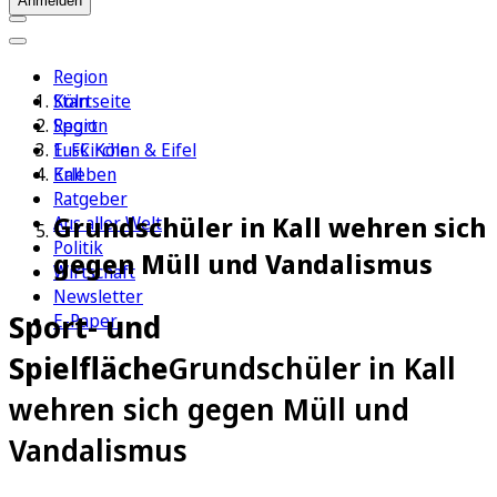
Anmelden
Region
Köln
Startseite
Sport
Region
1. FC Köln
Euskirchen & Eifel
Erleben
Kall
Ratgeber
Grundschüler in Kall wehren sich
Aus aller Welt
Politik
gegen Müll und Vandalismus
Wirtschaft
Newsletter
Sport- und
E-Paper
Spielfläche
Grundschüler in Kall
wehren sich gegen Müll und
Vandalismus