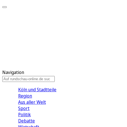
Meine KR
Meine Artikel
Meine Region
Meine Newsletter
Gewinnspiele
Mein Rundschau PLUS
Mein E-Paper
Navigation
Köln und Stadtteile
Region
Aus aller Welt
Sport
Politik
Debatte