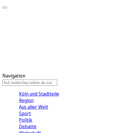
Meine KR
Meine Artikel
Meine Region
Meine Newsletter
Gewinnspiele
Mein Rundschau PLUS
Mein E-Paper
Navigation
Köln und Stadtteile
Region
Aus aller Welt
Sport
Politik
Debatte