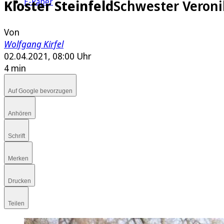
E-Paper
Kloster Steinfeld
Schwester Veroni
Von
Wolfgang Kirfel
02.04.2021, 08:00 Uhr
4 min
Auf Google bevorzugen
Anhören
Schrift
Merken
Drucken
Teilen