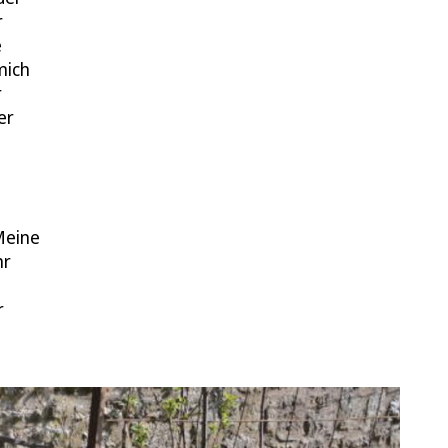
r
e
mich
r
er
Meine
hr
r