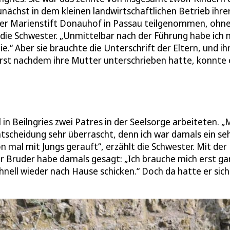
zunächst in dem kleinen landwirtschaftlichen Betrieb ihre
oster Marienstift Donauhof in Passau teilgenommen, ohn
 die Schwester. „Unmittelbar nach der Führung habe ich 
e.“ Aber sie brauchte die Unterschrift der Eltern, und ih
Erst nachdem ihre Mutter unterschrieben hatte, konnte 
n Beilngries zwei Patres in der Seelsorge arbeiteten. „
scheidung sehr überrascht, denn ich war damals ein se
mal mit Jungs gerauft“, erzählt die Schwester. Mit der
ter Bruder habe damals gesagt: „Ich brauche mich erst ga
hnell wieder nach Hause schicken.“ Doch da hatte er sich