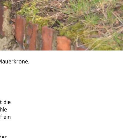
 Mauerkrone.
t die
hle
f ein
der