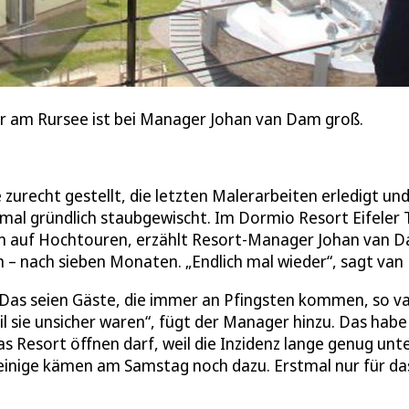
or am Rursee ist bei Manager Johan van Dam groß.
zurecht gestellt, die letzten Malerarbeiten erledigt und
al gründlich staubgewischt. Im Dormio Resort Eifeler T
n auf Hochtouren, erzählt Resort-Manager Johan van 
an – nach sieben Monaten. „Endlich mal wieder“, sagt va
. Das seien Gäste, die immer an Pfingsten kommen, so v
l sie unsicher waren“, fügt der Manager hinzu. Das habe 
das Resort öffnen darf, weil die Inzidenz lange genug unt
, einige kämen am Samstag noch dazu. Erstmal nur für da