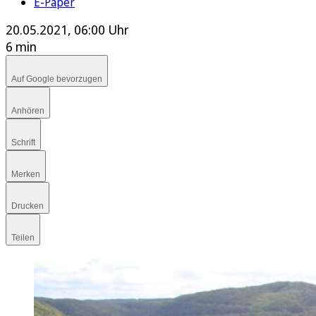
E-Paper
20.05.2021, 06:00 Uhr
6 min
Auf Google bevorzugen
Anhören
Schrift
Merken
Drucken
Teilen