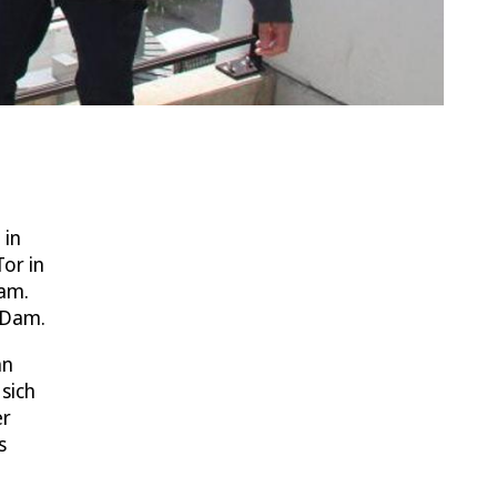
 in
or in
Dam.
n Dam.
an
sich
er
s