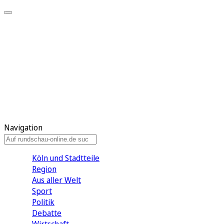
Meine KR
Meine Artikel
Meine Region
Meine Newsletter
Gewinnspiele
Mein Rundschau PLUS
Mein E-Paper
Navigation
Köln und Stadtteile
Region
Aus aller Welt
Sport
Politik
Debatte