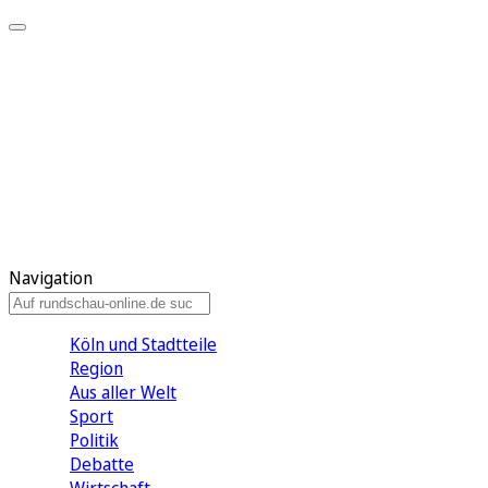
Meine KR
Meine Artikel
Meine Region
Meine Newsletter
Gewinnspiele
Mein Rundschau PLUS
Mein E-Paper
Navigation
Köln und Stadtteile
Region
Aus aller Welt
Sport
Politik
Debatte