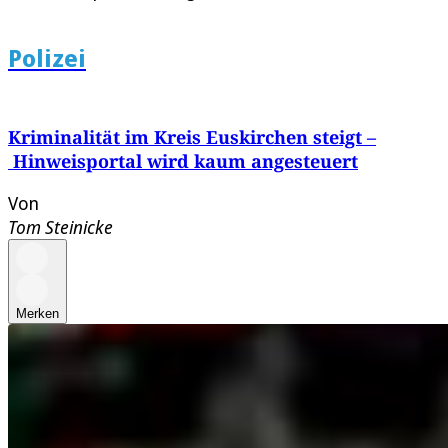
Polizei
Kriminalität im Kreis Euskirchen steigt –
Hinweisportal wird kaum angesteuert
Von
Tom Steinicke
Merken