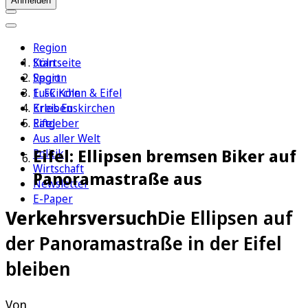
Anmelden
Region
Köln
Startseite
Sport
Region
1. FC Köln
Euskirchen & Eifel
Erleben
Kreis Euskirchen
Ratgeber
Eifel
Aus aller Welt
Eifel: Ellipsen bremsen Biker auf
Politik
Wirtschaft
Panoramastraße aus
Newsletter
E-Paper
Verkehrsversuch
Die Ellipsen auf
der Panoramastraße in der Eifel
bleiben
Von