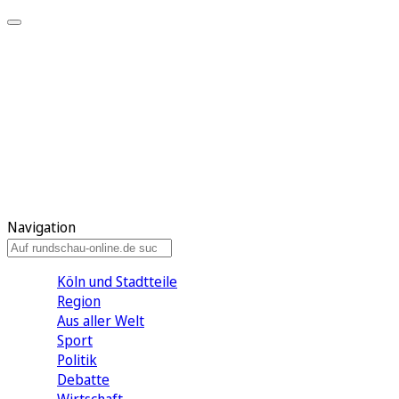
Meine KR
Meine Artikel
Meine Region
Meine Newsletter
Gewinnspiele
Mein Rundschau PLUS
Mein E-Paper
Navigation
Köln und Stadtteile
Region
Aus aller Welt
Sport
Politik
Debatte