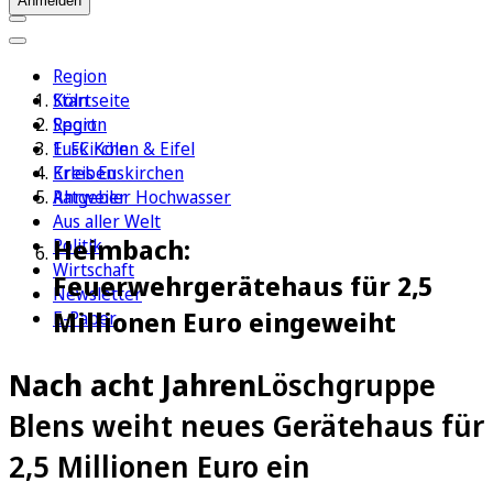
Anmelden
Region
Köln
Startseite
Sport
Region
1. FC Köln
Euskirchen & Eifel
Erleben
Kreis Euskirchen
Ratgeber
Ahrweiler Hochwasser
Aus aller Welt
Heimbach:
Politik
Wirtschaft
Feuerwehrgerätehaus für 2,5
Newsletter
Millionen Euro eingeweiht
E-Paper
Nach acht Jahren
Löschgruppe
Blens weiht neues Gerätehaus für
2,5 Millionen Euro ein