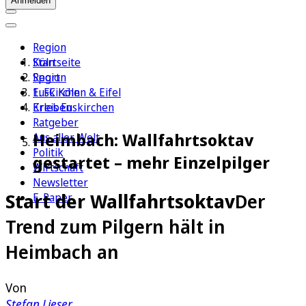
Anmelden
Region
Köln
Startseite
Sport
Region
1. FC Köln
Euskirchen & Eifel
Erleben
Kreis Euskirchen
Ratgeber
Heimbach: Wallfahrtsoktav
Aus aller Welt
Politik
gestartet – mehr Einzelpilger
Wirtschaft
Newsletter
Start der Wallfahrtsoktav
Der
E-Paper
Trend zum Pilgern hält in
Heimbach an
Von
Stefan Lieser