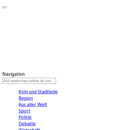
Meine KR
Meine Artikel
Meine Region
Meine Newsletter
Gewinnspiele
Mein Rundschau PLUS
Mein E-Paper
Navigation
Köln und Stadtteile
Region
Aus aller Welt
Sport
Politik
Debatte