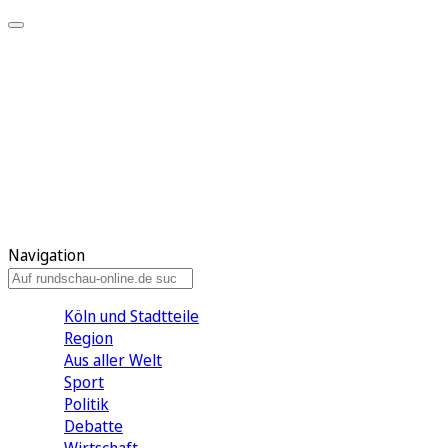
Meine KR
Meine Artikel
Meine Region
Meine Newsletter
Gewinnspiele
Mein Rundschau PLUS
Mein E-Paper
Navigation
Köln und Stadtteile
Region
Aus aller Welt
Sport
Politik
Debatte