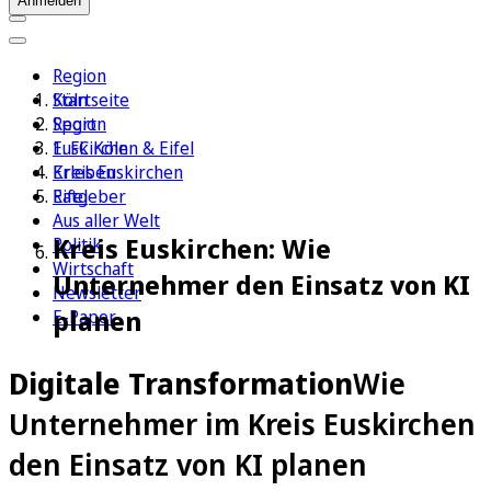
Anmelden
Region
Köln
Startseite
Sport
Region
1. FC Köln
Euskirchen & Eifel
Erleben
Kreis Euskirchen
Ratgeber
Eifel
Aus aller Welt
Kreis Euskirchen: Wie
Politik
Wirtschaft
Unternehmer den Einsatz von KI
Newsletter
planen
E-Paper
Digitale Transformation
Wie
Unternehmer im Kreis Euskirchen
den Einsatz von KI planen