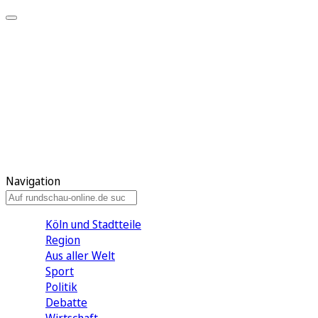
Meine KR
Meine Artikel
Meine Region
Meine Newsletter
Gewinnspiele
Mein Rundschau PLUS
Mein E-Paper
Navigation
Köln und Stadtteile
Region
Aus aller Welt
Sport
Politik
Debatte