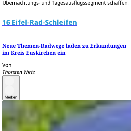
Übernachtungs- und Tagesausflugssegment schaffen.
16 Eifel-Rad-Schleifen
Neue Themen-Radwege laden zu Erkundungen
im Kreis Euskirchen ein
Von
Thorsten Wirtz
Merken