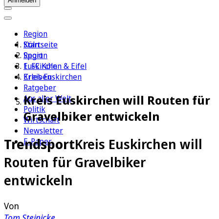
Anmelden
Region
Köln
Startseite
Sport
Region
1. FC Köln
Euskirchen & Eifel
Erleben
Kreis Euskirchen
Ratgeber
Kreis Euskirchen will Routen für
Aus aller Welt
Politik
Gravelbiker entwickeln
Wirtschaft
Newsletter
Trendsport
Kreis Euskirchen will
E-Paper
Routen für Gravelbiker
entwickeln
Von
Tom Steinicke