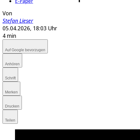
E-Paper
Von
Stefan Lieser
05.04.2026, 18:03 Uhr
4 min
Auf Google bevorzugen
Anhören
Schrift
Merken
Drucken
Teilen