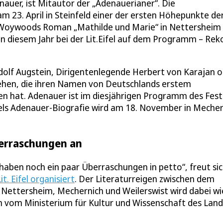
uer, ist Mitautor der „Adenauerianer“. Die
 23. April in Steinfeld einer der ersten Höhepunkte de
en Woywoods Roman „Mathilde und Marie“ in Nettersheim
n diesem Jahr bei der Lit.Eifel auf dem Programm – Rek
olf Augstein, Dirigentenlegende Herbert von Karajan 
stehen, die ihren Namen von Deutschlands erstem
hat. Adenauer ist im diesjährigen Programm des Festi
els Adenauer-Biografie wird am 18. November in Mecher
berraschungen an
 haben noch ein paar Überraschungen in petto“, freut si
it. Eifel organisiert
. Der Literaturreigen zwischen dem
, Nettersheim, Mechernich und Weilerswist wird dabei w
m vom Ministerium für Kultur und Wissenschaft des Lan