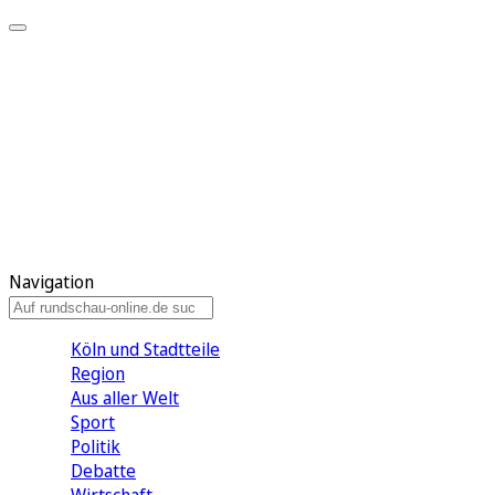
Meine KR
Meine Artikel
Meine Region
Meine Newsletter
Gewinnspiele
Mein Rundschau PLUS
Mein E-Paper
Navigation
Köln und Stadtteile
Region
Aus aller Welt
Sport
Politik
Debatte