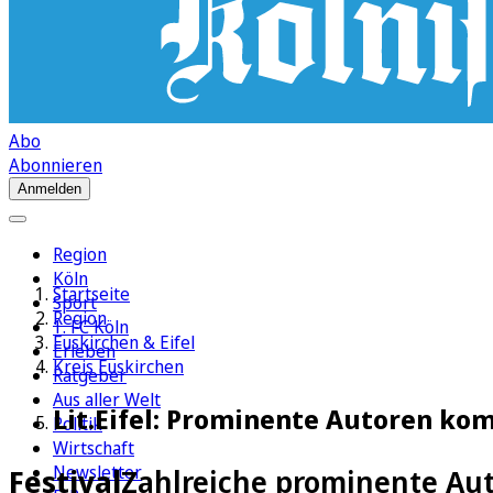
Abo
Abonnieren
Anmelden
Region
Köln
Startseite
Sport
Region
1. FC Köln
Euskirchen & Eifel
Erleben
Kreis Euskirchen
Ratgeber
Aus aller Welt
Lit.Eifel: Prominente Autoren ko
Politik
Wirtschaft
Newsletter
Festival
Zahlreiche prominente Aut