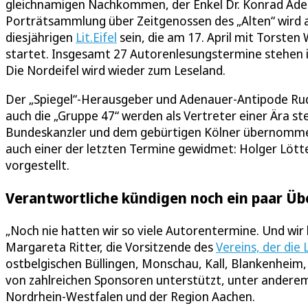
gleichnamigen Nachkommen, der Enkel Dr. Konrad Adena
Porträtsammlung über Zeitgenossen des „Alten“ wird am
diesjährigen
Lit.Eifel
sein, die am 17. April mit Torst
startet. Insgesamt 27 Autorenlesungstermine stehen i
Die Nordeifel wird wieder zum Leseland.
Der „Spiegel“-Herausgeber und Adenauer-Antipode Rud
auch die „Gruppe 47“ werden als Vertreter einer Ära 
Bundeskanzler und dem gebürtigen Kölner übernommen 
auch einer der letzten Termine gewidmet: Holger Lött
vorgestellt.
Verantwortliche kündigen noch ein paar Ü
„Noch nie hatten wir so viele Autorentermine. Und wir
Margareta Ritter, die Vorsitzende des
Vereins, der die L
ostbelgischen Büllingen, Monschau, Kall, Blankenheim
von zahlreichen Sponsoren unterstützt, unter andere
Nordrhein-Westfalen und der Region Aachen.