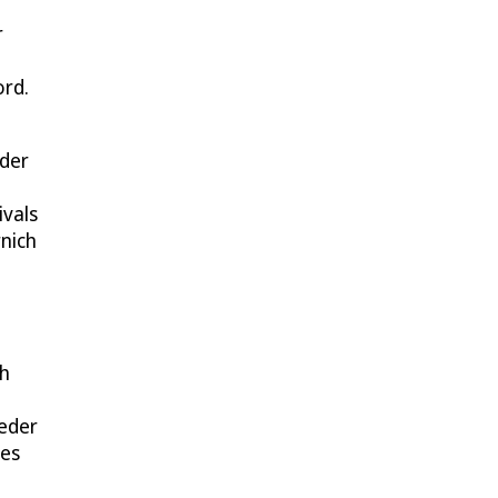
r
ord.
oder
vals
nich
ch
ieder
des