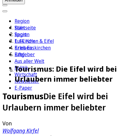
Anmelden
Region
Köln
Startseite
Sport
Region
1. FC Köln
Euskirchen & Eifel
Erleben
Kreis Euskirchen
Ratgeber
Eifel
Aus aller Welt
Tourismus: Die Eifel wird bei
Politik
Wirtschaft
Urlaubern immer beliebter
Newsletter
E-Paper
Tourismus
Die Eifel wird bei
Urlaubern immer beliebter
Von
Wolfgang Kirfel