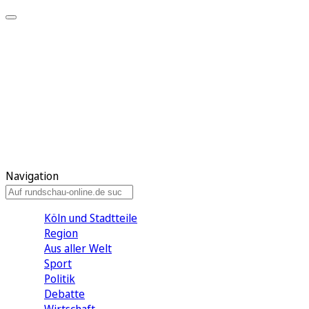
Meine KR
Meine Artikel
Meine Region
Meine Newsletter
Gewinnspiele
Mein Rundschau PLUS
Mein E-Paper
Navigation
Köln und Stadtteile
Region
Aus aller Welt
Sport
Politik
Debatte