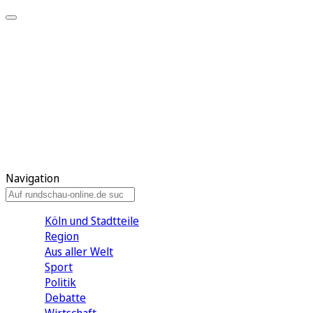
Meine KR
Meine Artikel
Meine Region
Meine Newsletter
Gewinnspiele
Mein Rundschau PLUS
Mein E-Paper
Navigation
Köln und Stadtteile
Region
Aus aller Welt
Sport
Politik
Debatte