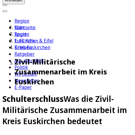
Anmelden
Region
Köln
Startseite
Sport
Region
1. FC Köln
Euskirchen & Eifel
Erleben
Kreis Euskirchen
Ratgeber
Zivil-Militärische
Aus aller Welt
Politik
Zusammenarbeit im Kreis
Wirtschaft
Euskirchen
Newsletter
E-Paper
Schulterschluss
Was die Zivil-
Militärische Zusammenarbeit im
Kreis Euskirchen bedeutet