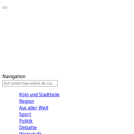
Meine KR
Meine Artikel
Meine Region
Meine Newsletter
Gewinnspiele
Mein Rundschau PLUS
Mein E-Paper
Navigation
Köln und Stadtteile
Region
Aus aller Welt
Sport
Politik
Debatte