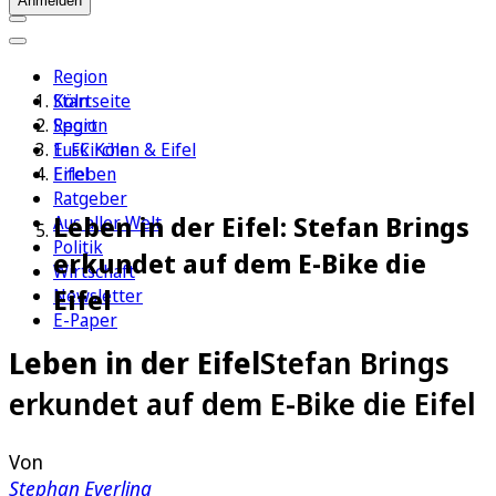
Anmelden
Region
Köln
Startseite
Sport
Region
1. FC Köln
Euskirchen & Eifel
Erleben
Eifel
Ratgeber
Leben in der Eifel: Stefan Brings
Aus aller Welt
Politik
erkundet auf dem E-Bike die
Wirtschaft
Eifel
Newsletter
E-Paper
Leben in der Eifel
Stefan Brings
erkundet auf dem E-Bike die Eifel
Von
Stephan Everling