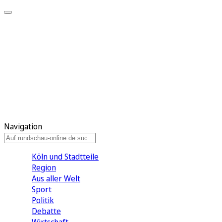
Meine KR
Meine Artikel
Meine Region
Meine Newsletter
Gewinnspiele
Mein Rundschau PLUS
Mein E-Paper
Navigation
Köln und Stadtteile
Region
Aus aller Welt
Sport
Politik
Debatte