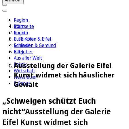
Anmelden
Region
Köln
Startseite
Sport
Region
1. FC Köln
Euskirchen & Eifel
Erleben
Schleiden & Gemünd
Ratgeber
Eifel
Aus aller Welt
Ausstellung der Galerie Eifel
Politik
Wirtschaft
Kunst widmet sich häuslicher
Newsletter
Gewalt
E-Paper
„Schweigen schützt Euch
nicht“
Ausstellung der Galerie
Eifel Kunst widmet sich