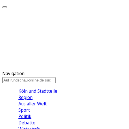
Meine KR
Meine Artikel
Meine Region
Meine Newsletter
Gewinnspiele
Mein Rundschau PLUS
Mein E-Paper
Navigation
Köln und Stadtteile
Region
Aus aller Welt
Sport
Politik
Debatte